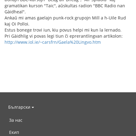
gramatikan kurson "Taic", aŭskultas radion "BBC Radio nan
Gàidheal".
Ankaŭ mi amas gaelajn punk-rock grupojn Mill a h-Uile Rud
kaj Oi Polloi.
Estus bonege trovi iun, kiu povus helpi mi kun la lernado.
Pri Gàidhlig vi povas legi tiun ĉi eprerantlingvan artikolon:
http://www.iol.ie/~carsfrn/Gaela%20Lingvo.htm
Български
За нас
Екип