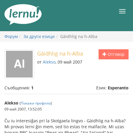
Към
съдържанието
Мен
Форум
За други езици
Gàidhlig na h-Alba
Gàidhlig na h-Alba
Отговор
от
Alekso
, 09 май 2007
Съобщения:
1
Език:
Esperanto
Alekso
(
Покажи профила
)
09 май 2007, 13:52:05
Ĉu iu interesiĝas pri la Skotgaela lingvo - Gàidhlig na h-Alba?
Mi provas lerni ĝin mem, sed tio estas tre malfacile. Mi uzas
bonajn BBC-kursojn "Beag air Bheag", "Air Splaoid" kaj