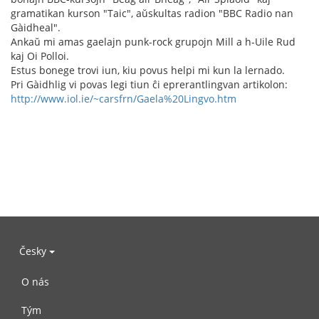
gramatikan kurson "Taic", aŭskultas radion "BBC Radio nan
Gàidheal".
Ankaŭ mi amas gaelajn punk-rock grupojn Mill a h-Uile Rud
kaj Oi Polloi.
Estus bonege trovi iun, kiu povus helpi mi kun la lernado.
Pri Gàidhlig vi povas legi tiun ĉi eprerantlingvan artikolon:
http://www.iol.ie/~carsfrn/Gaela%20Lingvo.htm
Česky
O nás
Tým