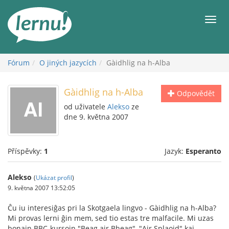
Přejít
k
Men
obsahu
Fórum
O jiných jazycích
Gàidhlig na h-Alba
Gàidhlig na h-Alba
Odpovědět
od uživatele
Alekso
ze
dne 9. května 2007
Příspěvky:
1
Jazyk:
Esperanto
Alekso
(
Ukázat profil
)
9. května 2007 13:52:05
Ĉu iu interesiĝas pri la Skotgaela lingvo - Gàidhlig na h-Alba?
Mi provas lerni ĝin mem, sed tio estas tre malfacile. Mi uzas
bonajn BBC-kursojn "Beag air Bheag", "Air Splaoid" kaj