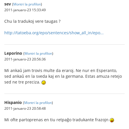
sev
(
Montri la profilon
)
2011-januaro-23 15:33:49
Chu la tradukoj vere taugas ?
http://tatoeba.org/epo/sentences/show_all_in/epo...
Leporino
(
Montri la profilon
)
2011-januaro-23 20:56:36
Mi ankaŭ jam trovis multe da eraroj. Ne nur en Esperanto,
sed ankaŭ en la sveda kaj en la germana. Estas amuza retejo
sed ne tre preciza.
Hispanio
(
Montri la profilon
)
2011-januaro-23 20:58:48
Mi ofte partoprenas en tiu retpaĝo tradukante frazojn