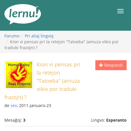
Al
la
Men
enhavo
Forumo
Pri aliaj lingvoj
Kion vi pensas pri la retejon "Tatoeba" (amuza vikio por
traduki frazojn) ?
Kion vi pensas pri
Respondi
la retejon
"Tatoeba" (amuza
vikio por traduki
frazojn) ?
de
sev
, 2011-januaro-23
Mesaĝoj:
3
Lingvo:
Esperanto