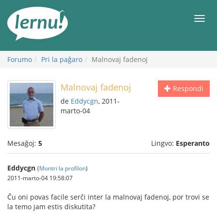
Al
la
Men
enhavo
Forumo
Pri la paĝaro
Malnovaj fadenoj
Malnovaj fadenoj
Respondi
de
Eddycgn
, 2011-
marto-04
Mesaĝoj:
5
Lingvo:
Esperanto
Eddycgn
(
Montri la profilon
)
2011-marto-04 19:58:07
Ĉu oni povas facile serĉi inter la malnovaj fadenoj, por trovi se
la temo jam estis diskutita?