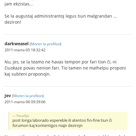
jam ekzistas...
Se la augustaj administrantoj legus tiun malgrandan ...
deziron!
darkweasel
(
Montri la profilon
)
2011-marto-05 18:32:42
Nu, jes, se la teamo ne havas tempon por fari tion ĉi, ni
ĉiuokaze povas nenion fari. Tio tamen ne malhelpu proponi
kaj subteni proponojn.
Jev
(
Montri la profilon
)
2011-marto-06 09:39:06
Terurĉjo:
post longa laborado espereble ili atentos fin-fine tiun ĉi
forumon kaj kontentigos niajn dezirojn