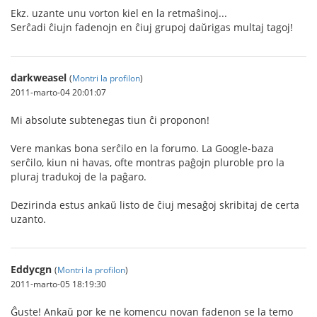
Ekz. uzante unu vorton kiel en la retmaŝinoj...
Serĉadi ĉiujn fadenojn en ĉiuj grupoj daŭrigas multaj tagoj!
darkweasel
(
Montri la profilon
)
2011-marto-04 20:01:07
Mi absolute subtenegas tiun ĉi proponon!
Vere mankas bona serĉilo en la forumo. La Google-baza
serĉilo, kiun ni havas, ofte montras paĝojn pluroble pro la
pluraj tradukoj de la paĝaro.
Dezirinda estus ankaŭ listo de ĉiuj mesaĝoj skribitaj de certa
uzanto.
Eddycgn
(
Montri la profilon
)
2011-marto-05 18:19:30
Ĝuste! Ankaŭ por ke ne komencu novan fadenon se la temo