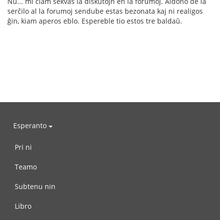
Nu... mi ĉiam sekvas la diskutojn en la forumoj. Aldono de la
serĉilo al la forumoj sendube estas bezonata kaj ni realigos
ĝin, kiam aperos eblo. Espereble tio estos tre baldaŭ.
Esperanto
Pri ni
Teamo
Subtenu nin
Libro