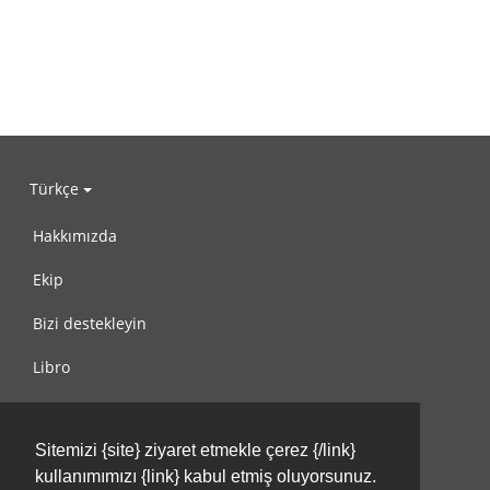
Türkçe
Hakkımızda
Ekip
Bizi destekleyin
Libro
Gizlilik Politikası
Sitemizi {site} ziyaret etmekle çerez {/link}
Kullanım Koşulları
kullanımımızı {link} kabul etmiş oluyorsunuz.