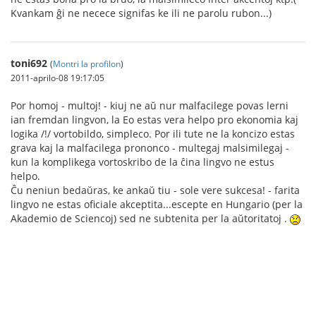
Kvankam ĝi ne necece signifas ke ili ne parolu rubon...)
toni692
(
Montri la profilon
)
2011-aprilo-08 19:17:05
Por homoj - multoj! - kiuj ne aŭ nur malfacilege povas lerni
ian fremdan lingvon, la Eo estas vera helpo pro ekonomia kaj
logika /!/ vortobildo, simpleco. Por ili tute ne la koncizo estas
grava kaj la malfacilega prononco - multegaj malsimilegaj -
kun la komplikega vortoskribo de la ĉina lingvo ne estus
helpo.
Ĉu neniun bedaŭras, ke ankaŭ tiu - sole vere sukcesa! - farita
lingvo ne estas oficiale akceptita...escepte en Hungario (per la
Akademio de Sciencoj) sed ne subtenita per la aŭtoritatoj .