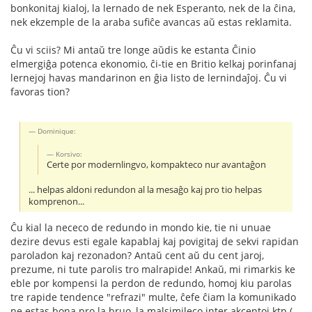
bonkonitaj kialoj, la lernado de nek Esperanto, nek de la ĉina,
nek ekzemple de la araba sufiĉe avancas aŭ estas reklamita.
Ĉu vi sciis? Mi antaŭ tre longe aŭdis ke estanta Ĉinio
elmergiĝa potenca ekonomio, ĉi-tie en Britio kelkaj porinfanaj
lernejoj havas mandarinon en ĝia listo de lernindaĵoj. Ĉu vi
favoras tion?
Dominique:
Korsivo:
Certe por modernlingvo, kompakteco nur avantaĝon
... helpas aldoni redundon al la mesaĝo kaj pro tio helpas
komprenon...
Ĉu kial la nececo de redundo in mondo kie, tie ni unuae
dezire devus esti egale kapablaj kaj povigitaj de sekvi rapidan
paroladon kaj rezonadon? Antaŭ cent aŭ du cent jaroj,
prezume, ni tute parolis tro malrapide! Ankaŭ, mi rimarkis ke
eble por kompensi la perdon de redundo, homoj kiu parolas
tre rapide tendence "refrazi" multe, ĉefe ĉiam la komunikado
ne estas bona pro la bruo, la malsimileco inter akcentoj ktp.(