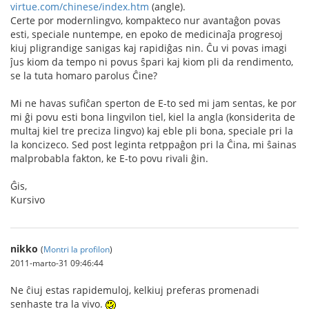
virtue.com/chinese/index.htm
(angle).
Certe por modernlingvo, kompakteco nur avantaĝon povas
esti, speciale nuntempe, en epoko de medicinaĵa progresoj
kiuj pligrandige sanigas kaj rapidiĝas nin. Ĉu vi povas imagi
ĵus kiom da tempo ni povus ŝpari kaj kiom pli da rendimento,
se la tuta homaro parolus Ĉine?
Mi ne havas sufiĉan sperton de E-to sed mi jam sentas, ke por
mi ĝi povu esti bona lingvilon tiel, kiel la angla (konsiderita de
multaj kiel tre preciza lingvo) kaj eble pli bona, speciale pri la
la koncizeco. Sed post leginta retppaĝon pri la Ĉina, mi ŝainas
malprobabla fakton, ke E-to povu rivali ĝin.
Ĝis,
Kursivo
nikko
(
Montri la profilon
)
2011-marto-31 09:46:44
Ne ĉiuj estas rapidemuloj, kelkiuj preferas promenadi
senhaste tra la vivo.