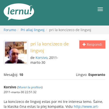
Al
la
Men
enhavo
Forumo
Pri aliaj lingvoj
pri la koncizeco de lingvoj
pri la koncizeco de
Respondi
lingvoj
de
Korsivo
, 2011-
marto-30
Mesaĝoj:
10
Lingvo:
Esperanto
Korsivo
(
Montri la profilon
)
2011-marto-30 22:51:32
La koncizeco de lingvoj estas por mi tre interesa temo. Ŝaine,
la klasika ĉina estas la plej kompakta. Vidu
http://www.art-