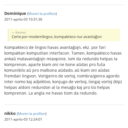
Dominique
(
Montri la profilon
)
2011-aprilo-03 10:31:36
Korsivo:
Certe por modernlingvo, kompakteco nur avantaĝon
Kompakteco de lingvo havas avantaĝojn, ekz. por fari
kompaktan komputilan interfacon. Tamen, kompakteco havas
ankaŭ malavantaĝojn miaopinie. Iom da redundo helpas la
komprenon, aparte kiam oni ne bone aŭdas pro fuŝa
komunikilo aŭ pro malbona aŭdado, aŭ kiam oni aŭdas
fremdan lingvon. Vortgenro de vortoj, nombra/genra agordo
inter nomo kaj adjektivo, konjugo de verboj, longaj vortoj (ktp)
helpas aldoni redundon al la mesaĝo kaj pro tio helpas
komprenon. La angla ne havas tiom da redundo.
nikko
(
Montri la profilon
)
2011-aprilo-03 12:24:01