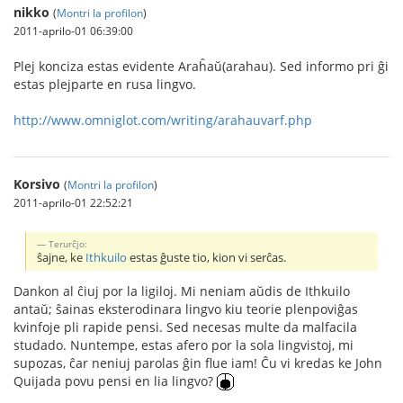
nikko
(
Montri la profilon
)
2011-aprilo-01 06:39:00
Plej konciza estas evidente Araĥaŭ(arahau). Sed informo pri ĝi
estas plejparte en rusa lingvo.
http://www.omniglot.com/writing/arahauvarf.php
Korsivo
(
Montri la profilon
)
2011-aprilo-01 22:52:21
Terurĉjo:
ŝajne, ke
Ithkuilo
estas ĝuste tio, kion vi serĉas.
Dankon al ĉiuj por la ligiloj. Mi neniam aŭdis de Ithkuilo
antaŭ; ŝainas eksterodinara lingvo kiu teorie plenpoviĝas
kvinfoje pli rapide pensi. Sed necesas multe da malfacila
studado. Nuntempe, estas afero por la sola lingvistoj, mi
supozas, ĉar neniuj parolas ĝin flue iam! Ĉu vi kredas ke John
Quijada povu pensi en lia lingvo?