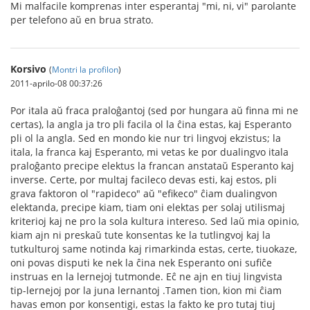
Mi malfacile komprenas inter esperantaj "mi, ni, vi" parolante
per telefono aŭ en brua strato.
Korsivo
(
Montri la profilon
)
2011-aprilo-08 00:37:26
Por itala aŭ fraca praloĝantoj (sed por hungara aŭ finna mi ne
certas), la angla ja tro pli facila ol la ĉina estas, kaj Esperanto
pli ol la angla. Sed en mondo kie nur tri lingvoj ekzistus; la
itala, la franca kaj Esperanto, mi vetas ke por dualingvo itala
praloĝanto precipe elektus la francan anstataŭ Esperanto kaj
inverse. Certe, por multaj facileco devas esti, kaj estos, pli
grava faktoron ol "rapideco" aŭ "efikeco" ĉiam dualingvon
elektanda, precipe kiam, tiam oni elektas per solaj utilismaj
kriterioj kaj ne pro la sola kultura intereso. Sed laŭ mia opinio,
kiam ajn ni preskaŭ tute konsentas ke la tutlingvoj kaj la
tutkulturoj same notinda kaj rimarkinda estas, certe, tiuokaze,
oni povas disputi ke nek la ĉina nek Esperanto oni sufiĉe
instruas en la lernejoj tutmonde. Eĉ ne ajn en tiuj lingvista
tip-lernejoj por la juna lernantoj .Tamen tion, kion mi ĉiam
havas emon por konsentigi, estas la fakto ke pro tutaj tiuj