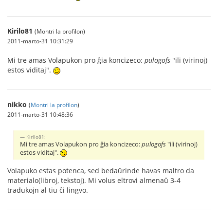
Kirilo81
(Montri la profilon)
2011-marto-31 10:31:29
Mi tre amas Volapukon pro ĝia koncizeco:
pulogofs
"ili (virinoj)
estos viditaj".
nikko
(
Montri la profilon
)
2011-marto-31 10:48:36
Kirilo81:
Mi tre amas Volapukon pro ĝia koncizeco:
pulogofs
"ili (virinoj)
estos viditaj".
Volapuko estas potenca, sed bedaŭrinde havas maltro da
materialo(libroj, tekstoj). Mi volus eltrovi almenaŭ 3-4
tradukojn al tiu ĉi lingvo.