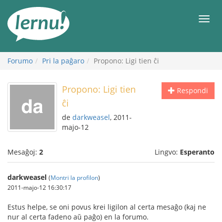
Al
la
Men
enhavo
Forumo
Pri la paĝaro
Propono: Ligi tien ĉi
Propono: Ligi tien
Respondi
ĉi
de
darkweasel
, 2011-
majo-12
Mesaĝoj:
2
Lingvo:
Esperanto
darkweasel
(
Montri la profilon
)
2011-majo-12 16:30:17
Estus helpe, se oni povus krei ligilon al certa mesaĝo (kaj ne
nur al certa fadeno aŭ paĝo) en la forumo.