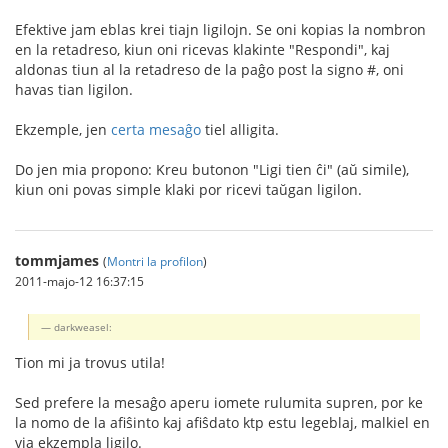
Efektive jam eblas krei tiajn ligilojn. Se oni kopias la nombron
en la retadreso, kiun oni ricevas klakinte "Respondi", kaj
aldonas tiun al la retadreso de la paĝo post la signo #, oni
havas tian ligilon.
Ekzemple, jen
certa mesaĝo
tiel alligita.
Do jen mia propono: Kreu butonon "Ligi tien ĉi" (aŭ simile),
kiun oni povas simple klaki por ricevi taŭgan ligilon.
tommjames
(
Montri la profilon
)
2011-majo-12 16:37:15
darkweasel:
Tion mi ja trovus utila!
Sed prefere la mesaĝo aperu iomete rulumita supren, por ke
la nomo de la afiŝinto kaj afiŝdato ktp estu legeblaj, malkiel en
via ekzempla ligilo.