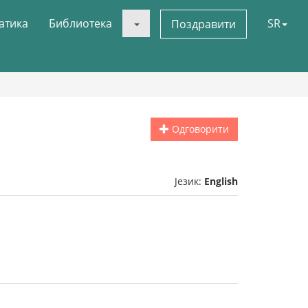
атика
Библиотека
SR
Поздравити
Одговорити
Језик:
English