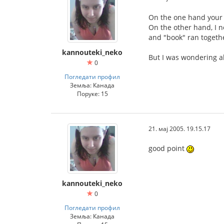
On the one hand your t
On the other hand, I n
and "book" ran togethe
kannouteki_neko
But I was wondering ab
0
Погледати профил
Земља: Канада
Поруке: 15
21. мај 2005. 19.15.17
good point
kannouteki_neko
0
Погледати профил
Земља: Канада