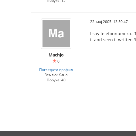
Поруке: 15
22. мај 2005. 13.50.47
I say telefonnumero. 
it and seen it written 
Machjo
0
Погледати профил
Земља: Кина
Поруке: 40