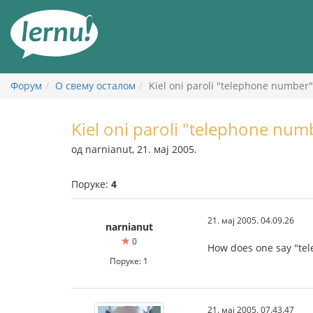
У
садржају
Форум
О свему осталом
Kiel oni paroli "telephone number
Kiel oni paroli "telephone num
од narnianut, 21. мај 2005.
Поруке:
4
21. мај 2005. 04.09.26
narnianut
0
How does one say "te
Поруке: 1
21. мај 2005. 07.43.47