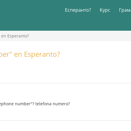
Есперанто?
Курс
Грам
" en Esperanto?
ber" en Esperanto?
lephone number"? telefona numero?