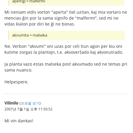
apertigi = malfermi
Mi neniam vidis vorton "aperta" tiel uzitan, kaj mia vortaro ne
mencias ĝin por la sama signifo de "malfermi", sed mi ne
vidas kialon por diri ke ĝi ne bonas.
akvumita = malseka
Ne. Verbon "akvumi" oni uzas por celi tiun agon per kiu oni
kutime zorgas la plantojn, t.e. akvoverŝado kaj akvonutrado.
Ja planta vazo estas malseka post akvumado sed ne temas pri
sama nuanco.
Helpespere.
Vilinilo
(
프로필 보기
)
2007년 7월 1일 오후 11:50:52
Mi vin dankas!