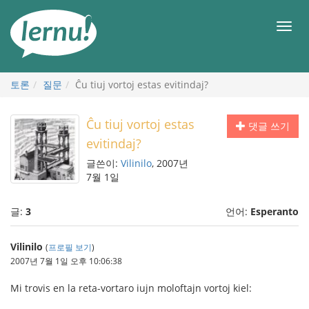
본
문
메
으
뉴
로
토론
질문
Ĉu tiuj vortoj estas evitindaj?
Ĉu tiuj vortoj estas
댓글 쓰기
evitindaj?
글쓴이:
Vilinilo
, 2007년
7월 1일
글:
3
언어:
Esperanto
Vilinilo
(
프로필 보기
)
2007년 7월 1일 오후 10:06:38
Mi trovis en la reta-vortaro iujn moloftajn vortoj kiel: