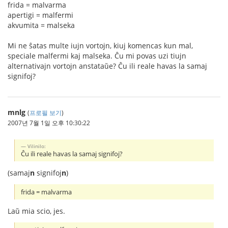
frida = malvarma
apertigi = malfermi
akvumita = malseka
Mi ne ŝatas multe iujn vortojn, kiuj komencas kun mal,
speciale malfermi kaj malseka. Ĉu mi povas uzi tiujn
alternativajn vortojn anstataŭe? Ĉu ili reale havas la samaj
signifoj?
mnlg
(
프로필 보기
)
2007년 7월 1일 오후 10:30:22
Vilinilo:
Ĉu ili reale havas la samaj signifoj?
(samaj
n
signifoj
n
)
frida = malvarma
Laŭ mia scio, jes.