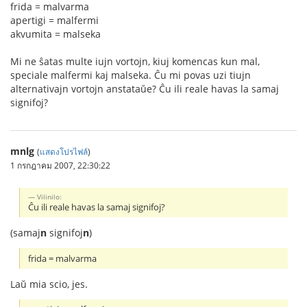
frida = malvarma
apertigi = malfermi
akvumita = malseka
Mi ne ŝatas multe iujn vortojn, kiuj komencas kun mal,
speciale malfermi kaj malseka. Ĉu mi povas uzi tiujn
alternativajn vortojn anstataŭe? Ĉu ili reale havas la samaj
signifoj?
mnlg
(
แสดงโปรไฟล์
)
1 กรกฎาคม 2007, 22:30:22
Vilinilo:
Ĉu ili reale havas la samaj signifoj?
(samaj
n
signifoj
n
)
frida = malvarma
Laŭ mia scio, jes.