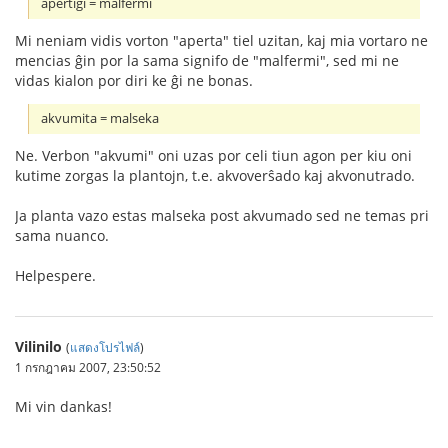
apertigi = malfermi
Mi neniam vidis vorton "aperta" tiel uzitan, kaj mia vortaro ne
mencias ĝin por la sama signifo de "malfermi", sed mi ne
vidas kialon por diri ke ĝi ne bonas.
akvumita = malseka
Ne. Verbon "akvumi" oni uzas por celi tiun agon per kiu oni
kutime zorgas la plantojn, t.e. akvoverŝado kaj akvonutrado.
Ja planta vazo estas malseka post akvumado sed ne temas pri
sama nuanco.
Helpespere.
Vilinilo
(
แสดงโปรไฟล์
)
1 กรกฎาคม 2007, 23:50:52
Mi vin dankas!