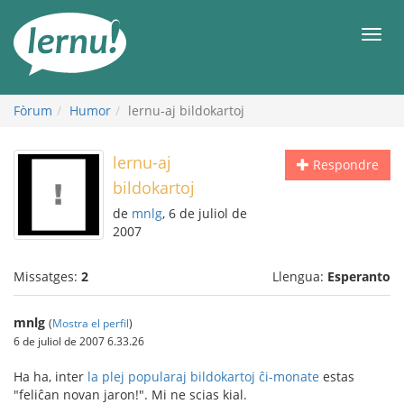
Al
contingut
Men
Fòrum
Humor
lernu-aj bildokartoj
lernu-aj
Respondre
bildokartoj
de
mnlg
, 6 de juliol de
2007
Missatges:
2
Llengua:
Esperanto
mnlg
(
Mostra el perfil
)
6 de juliol de 2007 6.33.26
Ha ha, inter
la plej popularaj bildokartoj ĉi-monate
estas
"feliĉan novan jaron!". Mi ne scias kial.