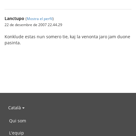
Lanctupo
(
Mostra el perfil
)
22 de desembre de 2007 22.44.29
Konklude estas nun somero tie, kaj la venonta jaro jam duone
pasinta.
Català
Qui som
L'equip