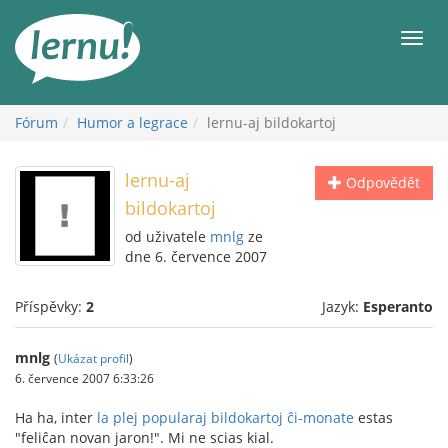
Přejít
k
Men
obsahu
Fórum
Humor a legrace
lernu-aj bildokartoj
lernu-aj
Odpovědět
bildokartoj
od uživatele
mnlg
ze
dne 6. července 2007
Příspěvky:
2
Jazyk:
Esperanto
mnlg
(
Ukázat profil
)
6. července 2007 6:33:26
Ha ha, inter
la plej popularaj bildokartoj ĉi-monate
estas
"feliĉan novan jaron!". Mi ne scias kial.