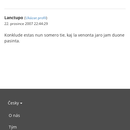
Lanctupo
(
Ukázat profil
)
22. prosince 2007 22:44:29
Konklude estas nun somero tie, kaj la venonta jaro jam duone
pasinta.
Česky
O nás
Tým