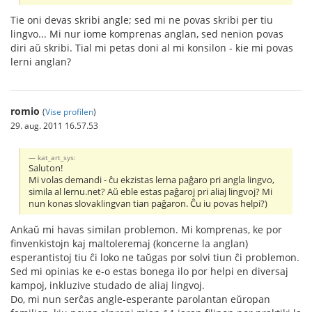
Tie oni devas skribi angle; sed mi ne povas skribi per tiu
lingvo... Mi nur iome komprenas anglan, sed nenion povas
diri aŭ skribi. Tial mi petas doni al mi konsilon - kie mi povas
lerni anglan?
romio
(
Vise profilen
)
29. aug. 2011 16.57.53
kat_art_sys:
Saluton!
Mi volas demandi - ĉu ekzistas lerna paĝaro pri angla lingvo,
simila al lernu.net? Aŭ eble estas paĝaroj pri aliaj lingvoj? Mi
nun konas slovaklingvan tian paĝaron. Ĉu iu povas helpi?)
Ankaŭ mi havas similan problemon. Mi komprenas, ke por
finvenkistojn kaj maltoleremaj (koncerne la anglan)
esperantistoj tiu ĉi loko ne taŭgas por solvi tiun ĉi problemon.
Sed mi opinias ke e-o estas bonega ilo por helpi en diversaj
kampoj, inkluzive studado de aliaj lingvoj.
Do, mi nun serĉas angle-esperante parolantan eŭropan