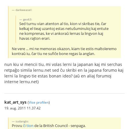
darkweasel:
geo63:
Sed turnu vian atenton al tio, kion vi skribas tie, ĉar
kelkaj el tieaj uzantoj estas netuŝuminuloj kaj entute
ne komprenas, ke vi ankoraŭ lernas la lingvon kaj
havas rajton erari.
Ne vere ... mi ne memoras okazon, kiam tie estis maltoleremo
kontraŭ iu, ĉar tiu ne sufiĉe bone regas la anglan.
nun kiu vi mencii tiu, mi volas lerni la japanan kaj mi serchas
retpaĝo simila lernu.net sed ĉu skribi en la japana forumo kaj
lerni la lingvo tie estas bonan ideo? (aŭ en aliaj forumoj
interne lernu.net)
kat_art_sys
(
Vise profilen
)
19. aug. 2011 11.37.42
sudanglo:
Provu
ĉi tion
de la British Council - senpaga.