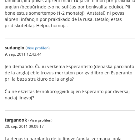
familion, kiu povas alpreni mian 14-jaran filinon por praktiki la
anglan (bedaŭrinde e-o ne sufiĉas por bonkvalita eduko). Pli
bone estus somertempo (1-2 monatoj). Anstataŭ ni povas
alpreni infanojn por praktikado de la rusa. Detaloj estas
pridiskuteblaj. Helpu, homoj...
sudanglo
(
Vise profilen
)
9. sep. 2011 12.43.44
Jen demando. Ĉu iu verkema Esperantisto (denaska parolanto
de la angla) eble trovus merkaton por gvidlibro en Esperanto
pri la baza strukturo de la angla?
Ĉu ne ekzistas lernolibroj/gvidiloj en Esperanto por diversaj
naciaj lingvoj?
targanook
(Vise profilen)
20. sep. 2011 09.09.17
La denaska parolanto de iu lingvo (angla, germana, pola,