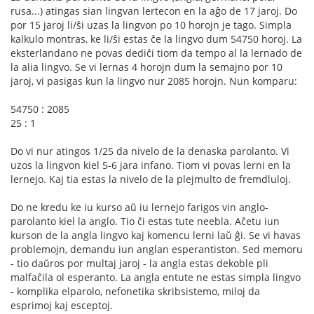
rusa...) atingas sian lingvan lertecon en la aĝo de 17 jaroj. Do
por 15 jaroj li/ŝi uzas la lingvon po 10 horojn je tago. Simpla
kalkulo montras, ke li/ŝi estas ĉe la lingvo dum 54750 horoj. La
eksterlandano ne povas dediĉi tiom da tempo al la lernado de
la alia lingvo. Se vi lernas 4 horojn dum la semajno por 10
jaroj, vi pasigas kun la lingvo nur 2085 horojn. Nun komparu:
54750 : 2085
25 : 1
Do vi nur atingos 1/25 da nivelo de la denaska parolanto. Vi
uzos la lingvon kiel 5-6 jara infano. Tiom vi povas lerni en la
lernejo. Kaj tia estas la nivelo de la plejmulto de fremdluloj.
Do ne kredu ke iu kurso aŭ iu lernejo farigos vin anglo-
parolanto kiel la anglo. Tio ĉi estas tute neebla. Aĉetu iun
kurson de la angla lingvo kaj komencu lerni laŭ ĝi. Se vi havas
problemojn, demandu iun anglan esperantiston. Sed memoru
- tio daŭros por multaj jaroj - la angla estas dekoble pli
malfaĉila ol esperanto. La angla entute ne estas simpla lingvo
- komplika elparolo, nefonetika skribsistemo, miloj da
esprimoj kaj esceptoj.