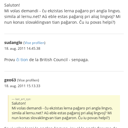
Saluton!
Mi volas demandi - ĉu ekzistas lerna paĝaro pri angla lingvo,
simila al lernu.net? Aŭ eble estas paĝaroj pri aliaj lingvoj? Mi
nun konas slovaklingvan tian paĝaron. Ĉu iu povas helpi?)
sudanglo
(
Vise profilen
)
18. aug. 2011 14.45.38
Provu
ĉi tion
de la British Council - senpaga.
geo63
(Vise profilen)
18. aug. 2011 15.13.33
kat_art_sys:
Saluton!
Mi volas demandi - ĉu ekzistas lerna paĝaro pri angla lingvo,
simila al lernu.net? Aŭ eble estas paĝaroj pri aliaj lingvoj? Mi
nun konas slovaklingvan tian paĝaron. Ĉu iu povas helpi?)