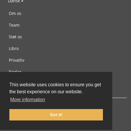
Dansk
Om os
Team
Støt os
Libro
Privatliv
Regler
Kontakt os
This website uses cookies to ensure you get
the best experience on our website.
More information
Got it!
© 2002-2026 lernu.net |
Impressum