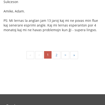
Sukceson
Amike, Adam.
PS: Mi lernas la anglan jam 13 jaroj kaj mi ne povas min flue
kaj senerare esprimi angle. Kaj mi lernas esperanton por 4
monatoj kaj mi ne havas problemojn kun ĝi - supera lingvo.
1
«
<
2
>
»