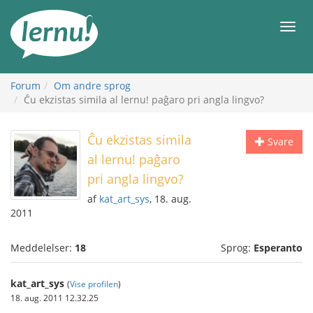
Til
indholdet
Men
Forum
Om andre sprog
Ĉu ekzistas simila al lernu! paĝaro pri angla lingvo?
Ĉu ekzistas simila
Svare
al lernu! paĝaro
pri angla lingvo?
af
kat_art_sys
, 18. aug.
2011
Meddelelser:
18
Sprog:
Esperanto
kat_art_sys
(
Vise profilen
)
18. aug. 2011 12.32.25