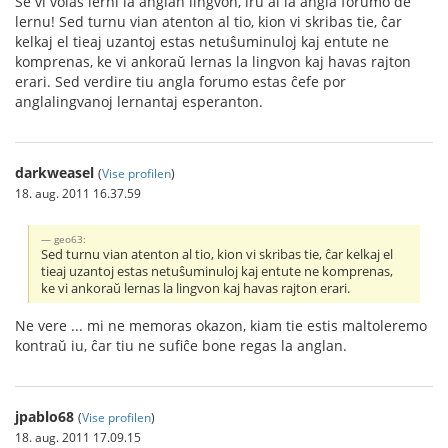
Se vi volas lerni la anglan lingvon, iru al la angla forumo de
lernu! Sed turnu vian atenton al tio, kion vi skribas tie, ĉar
kelkaj el tieaj uzantoj estas netuŝuminuloj kaj entute ne
komprenas, ke vi ankoraŭ lernas la lingvon kaj havas rajton
erari. Sed verdire tiu angla forumo estas ĉefe por
anglalingvanoj lernantaj esperanton.
darkweasel
(
Vise profilen
)
18. aug. 2011 16.37.59
geo63:
Sed turnu vian atenton al tio, kion vi skribas tie, ĉar kelkaj el
tieaj uzantoj estas netuŝuminuloj kaj entute ne komprenas,
ke vi ankoraŭ lernas la lingvon kaj havas rajton erari.
Ne vere ... mi ne memoras okazon, kiam tie estis maltoleremo
kontraŭ iu, ĉar tiu ne sufiĉe bone regas la anglan.
jpablo68
(
Vise profilen
)
18. aug. 2011 17.09.15