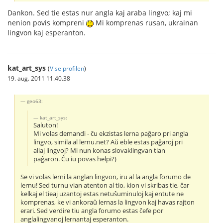
Dankon. Sed tie estas nur angla kaj araba lingvo; kaj mi
nenion povis kompreni
Mi komprenas rusan, ukrainan
lingvon kaj esperanton.
kat_art_sys
(
Vise profilen
)
19. aug. 2011 11.40.38
geo63:
kat_art_sys:
Saluton!
Mi volas demandi - ĉu ekzistas lerna paĝaro pri angla
lingvo, simila al lernu.net? Aŭ eble estas paĝaroj pri
aliaj lingvoj? Mi nun konas slovaklingvan tian
paĝaron. Ĉu iu povas helpi?)
Se vi volas lerni la anglan lingvon, iru al la angla forumo de
lernu! Sed turnu vian atenton al tio, kion vi skribas tie, ĉar
kelkaj el tieaj uzantoj estas netuŝuminuloj kaj entute ne
komprenas, ke vi ankoraŭ lernas la lingvon kaj havas rajton
erari. Sed verdire tiu angla forumo estas ĉefe por
anglalingvanoj lernantaj esperanton.