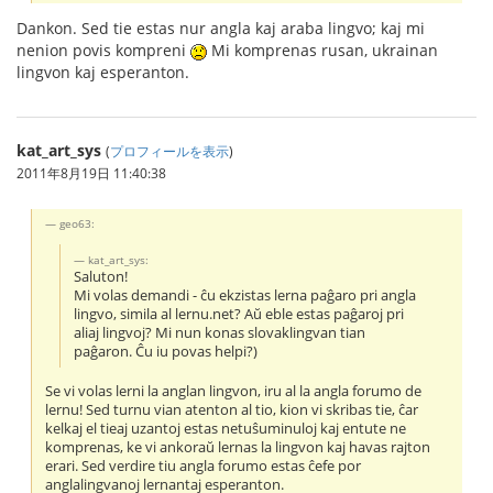
Dankon. Sed tie estas nur angla kaj araba lingvo; kaj mi
nenion povis kompreni
Mi komprenas rusan, ukrainan
lingvon kaj esperanton.
kat_art_sys
(
プロフィールを表示
)
2011年8月19日 11:40:38
geo63:
kat_art_sys:
Saluton!
Mi volas demandi - ĉu ekzistas lerna paĝaro pri angla
lingvo, simila al lernu.net? Aŭ eble estas paĝaroj pri
aliaj lingvoj? Mi nun konas slovaklingvan tian
paĝaron. Ĉu iu povas helpi?)
Se vi volas lerni la anglan lingvon, iru al la angla forumo de
lernu! Sed turnu vian atenton al tio, kion vi skribas tie, ĉar
kelkaj el tieaj uzantoj estas netuŝuminuloj kaj entute ne
komprenas, ke vi ankoraŭ lernas la lingvon kaj havas rajton
erari. Sed verdire tiu angla forumo estas ĉefe por
anglalingvanoj lernantaj esperanton.