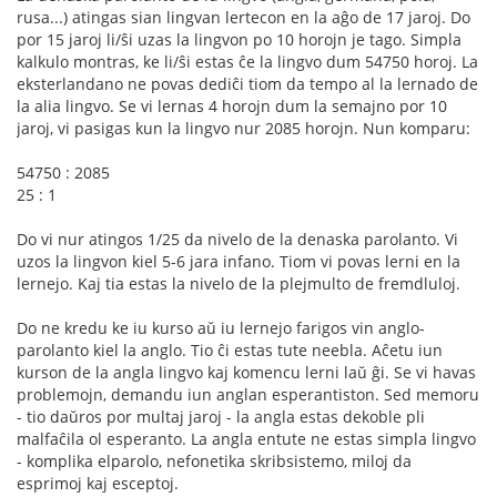
rusa...) atingas sian lingvan lertecon en la aĝo de 17 jaroj. Do
por 15 jaroj li/ŝi uzas la lingvon po 10 horojn je tago. Simpla
kalkulo montras, ke li/ŝi estas ĉe la lingvo dum 54750 horoj. La
eksterlandano ne povas dediĉi tiom da tempo al la lernado de
la alia lingvo. Se vi lernas 4 horojn dum la semajno por 10
jaroj, vi pasigas kun la lingvo nur 2085 horojn. Nun komparu:
54750 : 2085
25 : 1
Do vi nur atingos 1/25 da nivelo de la denaska parolanto. Vi
uzos la lingvon kiel 5-6 jara infano. Tiom vi povas lerni en la
lernejo. Kaj tia estas la nivelo de la plejmulto de fremdluloj.
Do ne kredu ke iu kurso aŭ iu lernejo farigos vin anglo-
parolanto kiel la anglo. Tio ĉi estas tute neebla. Aĉetu iun
kurson de la angla lingvo kaj komencu lerni laŭ ĝi. Se vi havas
problemojn, demandu iun anglan esperantiston. Sed memoru
- tio daŭros por multaj jaroj - la angla estas dekoble pli
malfaĉila ol esperanto. La angla entute ne estas simpla lingvo
- komplika elparolo, nefonetika skribsistemo, miloj da
esprimoj kaj esceptoj.