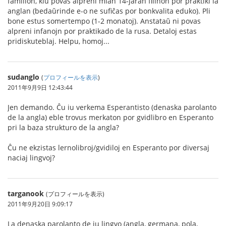
familion, kiu povas alpreni mian 14-jaran filinon por praktiki la
anglan (bedaŭrinde e-o ne sufiĉas por bonkvalita eduko). Pli
bone estus somertempo (1-2 monatoj). Anstataŭ ni povas
alpreni infanojn por praktikado de la rusa. Detaloj estas
pridiskuteblaj. Helpu, homoj...
sudanglo
(
プロフィールを表示
)
2011年9月9日 12:43:44
Jen demando. Ĉu iu verkema Esperantisto (denaska parolanto
de la angla) eble trovus merkaton por gvidlibro en Esperanto
pri la baza strukturo de la angla?
Ĉu ne ekzistas lernolibroj/gvidiloj en Esperanto por diversaj
naciaj lingvoj?
targanook
(プロフィールを表示)
2011年9月20日 9:09:17
La denaska parolanto de iu lingvo (angla, germana, pola,