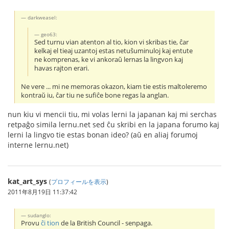
darkweasel:
geo63:
Sed turnu vian atenton al tio, kion vi skribas tie, ĉar
kelkaj el tieaj uzantoj estas netuŝuminuloj kaj entute
ne komprenas, ke vi ankoraŭ lernas la lingvon kaj
havas rajton erari.
Ne vere ... mi ne memoras okazon, kiam tie estis maltoleremo
kontraŭ iu, ĉar tiu ne sufiĉe bone regas la anglan.
nun kiu vi mencii tiu, mi volas lerni la japanan kaj mi serchas
retpaĝo simila lernu.net sed ĉu skribi en la japana forumo kaj
lerni la lingvo tie estas bonan ideo? (aŭ en aliaj forumoj
interne lernu.net)
kat_art_sys
(
プロフィールを表示
)
2011年8月19日 11:37:42
sudanglo:
Provu
ĉi tion
de la British Council - senpaga.