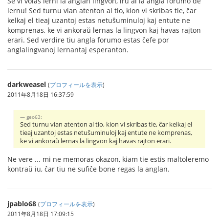
Se vi volas lerni la anglan lingvon, iru al la angla forumo de
lernu! Sed turnu vian atenton al tio, kion vi skribas tie, ĉar
kelkaj el tieaj uzantoj estas netuŝuminuloj kaj entute ne
komprenas, ke vi ankoraŭ lernas la lingvon kaj havas rajton
erari. Sed verdire tiu angla forumo estas ĉefe por
anglalingvanoj lernantaj esperanton.
darkweasel
(
プロフィールを表示
)
2011年8月18日 16:37:59
geo63:
Sed turnu vian atenton al tio, kion vi skribas tie, ĉar kelkaj el
tieaj uzantoj estas netuŝuminuloj kaj entute ne komprenas,
ke vi ankoraŭ lernas la lingvon kaj havas rajton erari.
Ne vere ... mi ne memoras okazon, kiam tie estis maltoleremo
kontraŭ iu, ĉar tiu ne sufiĉe bone regas la anglan.
jpablo68
(
プロフィールを表示
)
2011年8月18日 17:09:15