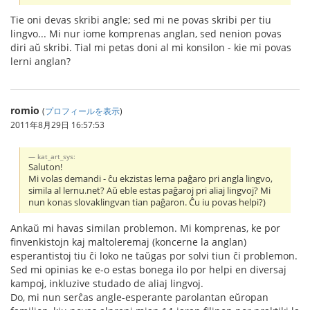
Tie oni devas skribi angle; sed mi ne povas skribi per tiu
lingvo... Mi nur iome komprenas anglan, sed nenion povas
diri aŭ skribi. Tial mi petas doni al mi konsilon - kie mi povas
lerni anglan?
romio
(
プロフィールを表示
)
2011年8月29日 16:57:53
kat_art_sys:
Saluton!
Mi volas demandi - ĉu ekzistas lerna paĝaro pri angla lingvo,
simila al lernu.net? Aŭ eble estas paĝaroj pri aliaj lingvoj? Mi
nun konas slovaklingvan tian paĝaron. Ĉu iu povas helpi?)
Ankaŭ mi havas similan problemon. Mi komprenas, ke por
finvenkistojn kaj maltoleremaj (koncerne la anglan)
esperantistoj tiu ĉi loko ne taŭgas por solvi tiun ĉi problemon.
Sed mi opinias ke e-o estas bonega ilo por helpi en diversaj
kampoj, inkluzive studado de aliaj lingvoj.
Do, mi nun serĉas angle-esperante parolantan eŭropan