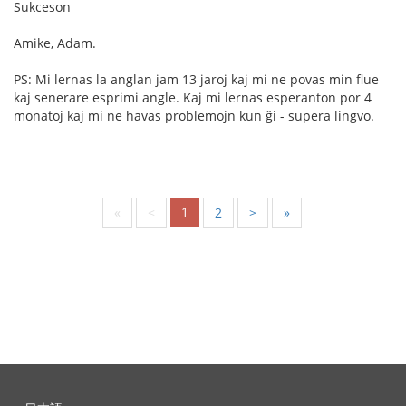
Sukceson
Amike, Adam.
PS: Mi lernas la anglan jam 13 jaroj kaj mi ne povas min flue
kaj senerare esprimi angle. Kaj mi lernas esperanton por 4
monatoj kaj mi ne havas problemojn kun ĝi - supera lingvo.
1
«
<
2
>
»