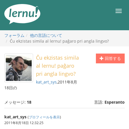
目
次
メ
へ
ニ
ュ
ー
フォーラム
他の言語について
Ĉu ekzistas simila al lernu! paĝaro pri angla lingvo?
Ĉu ekzistas simila
回答する
al lernu! paĝaro
pri angla lingvo?
kat_art_sys
,2011年8月
18日の
メッセージ:
18
言語:
Esperanto
kat_art_sys
(
プロフィールを表示
)
2011年8月18日 12:32:25