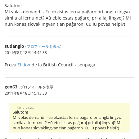
Saluton!
Mi volas demandi - ĉu ekzistas lerna paĝaro pri angla lingvo,
simila al lernu.net? Aŭ eble estas paĝaroj pri aliaj lingvoj? Mi
nun konas slovaklingvan tian paĝaron. Ĉu iu povas helpi?)
sudanglo
(
プロフィールを表示
)
2011年8月18日 14:45:38
Provu
ĉi tion
de la British Council - senpaga.
geo63
(プロフィールを表示)
2011年8月18日 15:13:33
kat_art_sys:
Saluton!
Mi volas demandi - ĉu ekzistas lerna paĝaro pri angla lingvo,
simila al lernu.net? Aŭ eble estas paĝaroj pri aliaj lingvoj? Mi
nun konas slovaklingvan tian paĝaron. Ĉu iu povas helpi?)