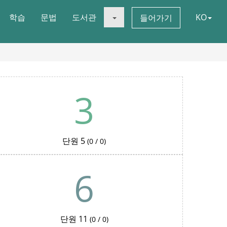
학습
문법
도서관
KO
들어가기
3
단원 5
(0 / 0)
6
단원 11
(0 / 0)