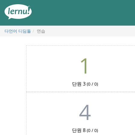
본
문
으
로
다언어 디딤돌
연습
연
1
습
단원 3
(0 / 0)
4
단원 8
(0 / 0)