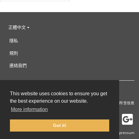
正體中文
隱私
規則
連絡我們
This website uses cookies to ensure you get
the best experience on our website.
該專案由歐盟委員會共同資助。 本出版品只反映作者觀點，對於其中所含信息
的任何使用，委員會概不負責。
More information
Got it!
© 2002-2026 lernu.net |
Impressum