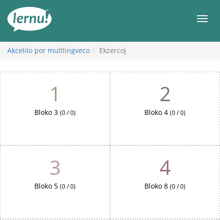
前
往
目
目
錄
錄
Akcelilo por multlingveco
Ekzercoj
Ekzercoj
1
2
Bloko 3
Bloko 4
(0 / 0)
(0 / 0)
3
4
Bloko 5
Bloko 8
(0 / 0)
(0 / 0)