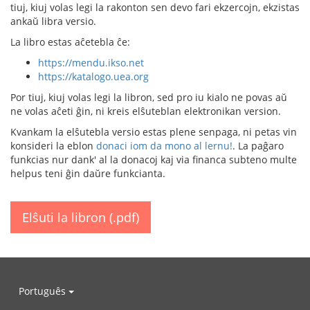
tiuj, kiuj volas legi la rakonton sen devo fari ekzercojn, ekzistas
ankaŭ libra versio.
La libro estas aĉetebla ĉe:
https://mendu.ikso.net
https://katalogo.uea.org
Por tiuj, kiuj volas legi la libron, sed pro iu kialo ne povas aŭ
ne volas aĉeti ĝin, ni kreis elŝuteblan elektronikan version.
Kvankam la elŝutebla versio estas plene senpaga, ni petas vin
konsideri la eblon
donaci iom da mono al lernu!
. La paĝaro
funkcias nur dank' al la donacoj kaj via financa subteno multe
helpus teni ĝin daŭre funkcianta.
Elŝuti la libron (.pdf)
Português