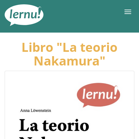
До
змісту
Мен
Libro "La teorio
Nakamura"