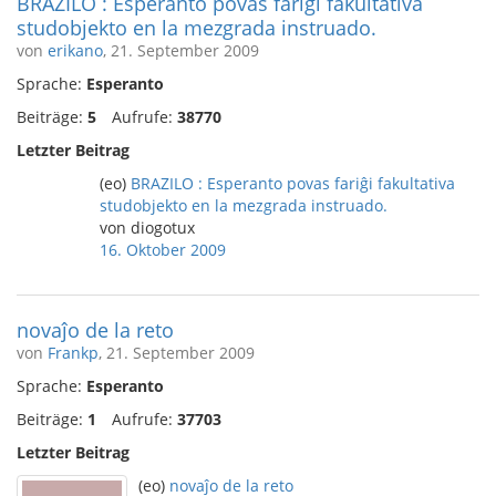
BRAZILO : Esperanto povas fariĝi fakultativa
studobjekto en la mezgrada instruado.
von
erikano
, 21. September 2009
Sprache:
Esperanto
Beiträge:
5
Aufrufe:
38770
Letzter Beitrag
(eo)
BRAZILO : Esperanto povas fariĝi fakultativa
studobjekto en la mezgrada instruado.
von diogotux
16. Oktober 2009
novaĵo de la reto
von
Frankp
, 21. September 2009
Sprache:
Esperanto
Beiträge:
1
Aufrufe:
37703
Letzter Beitrag
(eo)
novaĵo de la reto