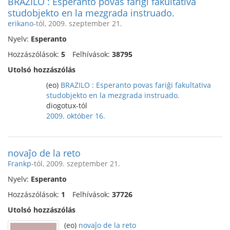
BRAZILO : Esperanto povas fariĝi fakultativa
studobjekto en la mezgrada instruado.
erikano
-tól, 2009. szeptember 21.
Nyelv:
Esperanto
Hozzászólások:
5
Felhívások:
38795
Utolsó hozzászólás
(eo)
BRAZILO : Esperanto povas fariĝi fakultativa
studobjekto en la mezgrada instruado.
diogotux-tól
2009. október 16.
novaĵo de la reto
Frankp
-tól, 2009. szeptember 21.
Nyelv:
Esperanto
Hozzászólások:
1
Felhívások:
37726
Utolsó hozzászólás
(eo)
novaĵo de la reto