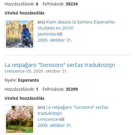
Hozzászólások:
6
Felhívások:
38234
Utolsó hozzászólás
(eo)
Kiam okazos la Somera Esperanto-
Studado en 2010?
Jasminka
-tól
2009. október 31.
La retpaĝaro "Sorosoro" serĉas tradukistojn
crescence
-tól, 2009. október 31.
Nyelv:
Esperanto
Hozzászólások:
1
Felhívások:
35399
Utolsó hozzászólás
(eo)
La retpaĝaro "Sorosoro" serĉas
tradukistojn
crescence
-tól
2009. október 31.