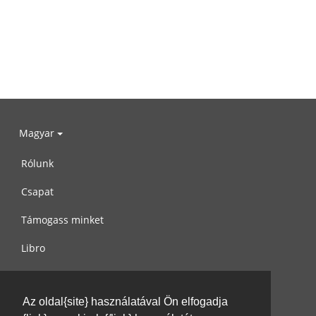
Magyar
Rólunk
Csapat
Támogass minket
Libro
Adatvédelem
Az oldal{site} használatával Ön elfogadja
Használati feltételek