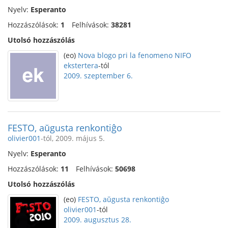
Nyelv:
Esperanto
Hozzászólások:
1
Felhívások:
38281
Utolsó hozzászólás
(eo)
Nova blogo pri la fenomeno NIFO
ekstertera
-tól
2009. szeptember 6.
FESTO, aŭgusta renkontiĝo
olivier001
-tól, 2009. május 5.
Nyelv:
Esperanto
Hozzászólások:
11
Felhívások:
50698
Utolsó hozzászólás
(eo)
FESTO, aŭgusta renkontiĝo
olivier001
-tól
2009. augusztus 28.