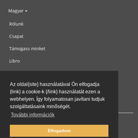
Magyar
Rólunk
Csapat
Támogass minket
Libro
Adatvédelem
Az oldal{site} használatával Ön elfogadja
Használati feltételek
{link} a cookie-k {/link} használatát ezen a
Írj nekünk
webhelyen. Így folyamatosan javítani tudjuk
szolgáltatásaink minőségét.
További információk
Elfogadom
© 2002-2026 lernu.net |
Impressum