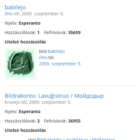
babilejo
ilmi
-tól, 2009. szeptember 9.
Nyelv:
Esperanto
Hozzászólások:
1
Felhívások:
35659
Utolsó hozzászólás
(eo)
babilejo
ilmi
-tól
2009. szeptember 9.
Bildrakonto: Lavuĝistruo / Мойдодыр
Kravejs-tól, 2009. szeptember 6.
Nyelv:
Esperanto
Hozzászólások:
2
Felhívások:
36955
Utolsó hozzászólás
(eo)
Bildrakonto: Lavuĝistruo / Мойдодыр