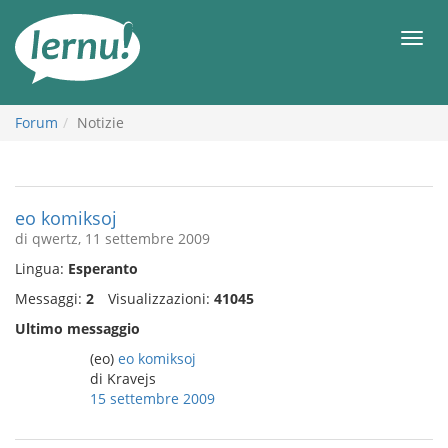
Vai
all’indice
Men
Forum
Notizie
eo komiksoj
di qwertz, 11 settembre 2009
Lingua:
Esperanto
Messaggi:
2
Visualizzazioni:
41045
Ultimo messaggio
(eo)
eo komiksoj
di Kravejs
15 settembre 2009