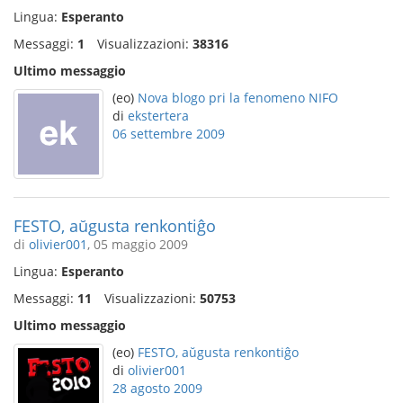
Lingua:
Esperanto
Messaggi:
1
Visualizzazioni:
38316
Ultimo messaggio
(eo)
Nova blogo pri la fenomeno NIFO
di
ekstertera
06 settembre 2009
FESTO, aŭgusta renkontiĝo
di
olivier001
, 05 maggio 2009
Lingua:
Esperanto
Messaggi:
11
Visualizzazioni:
50753
Ultimo messaggio
(eo)
FESTO, aŭgusta renkontiĝo
di
olivier001
28 agosto 2009