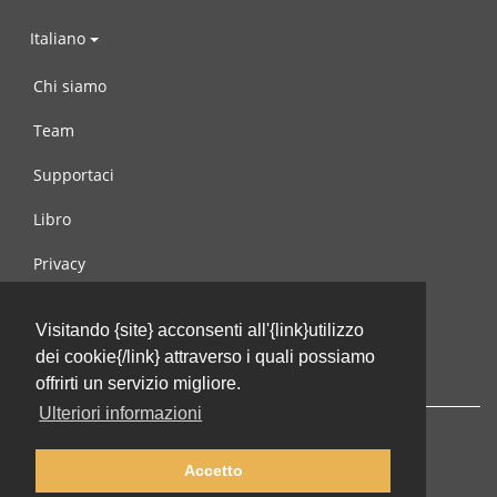
Italiano
Chi siamo
Team
Supportaci
Libro
Privacy
Condizioni d’uso
Visitando {site} acconsenti all'{link}utilizzo
Contattaci
dei cookie{/link} attraverso i quali possiamo
offrirti un servizio migliore.
Ulteriori informazioni
Accetto
© 2002-2026 lernu.net |
Impressum