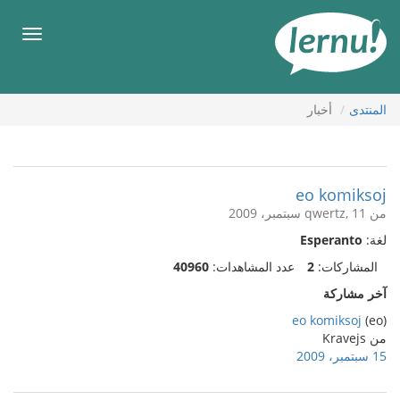
لى
لمحتويات
قائمة
طعام
المنتدى
أخبار
eo komiksoj
من qwertz, 11 سبتمبر، 2009
لغة:
Esperanto
المشاركات:
2
عدد المشاهدات:
40960
آخر مشاركة
eo komiksoj
(eo)
من Kravejs
15 سبتمبر، 2009