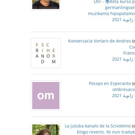
Uhr - 📚Reta kurso 
germanlingvan
muzikanta hipopotamo
2
Konversacia Vortaro de Andreo
Cs
Frano
2
Pocoyo en Esperanto
ombresaco
2
La jutuba kanalo de la Scivolemo
blogo revenis. Ni nun tradu