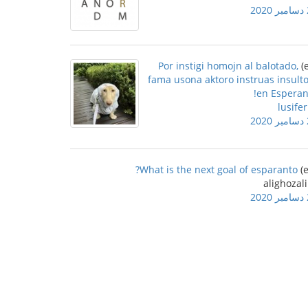
2
Por instigi homojn al balotado,
fama usona aktoro instruas insult
en Esperan
lusifer
2
What is the next goal of esparanto?
2