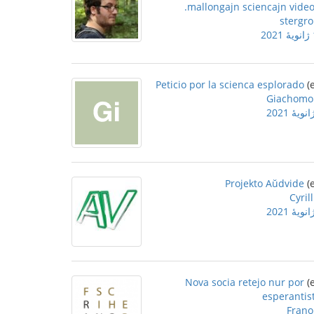
mallongajn sciencajn video
stergro
2
Peticio por la scienca esplorado
Giachomo
Projekto Aŭdvide
Cyrill
Nova socia retejo nur por
esperantis
Frano