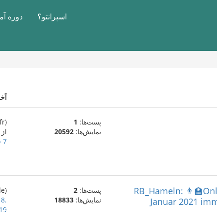
اسپرانتو؟
دوره آ
آخ
پست‌ها:
1
(fr)
نمایش‌ها:
20592
از
7 فوریهٔ 2021
🐀RB_Hameln: 👨‍🏫On
پست‌ها:
2
(de)
نمایش‌ها:
18833
8.
Januar 2021 imm
19