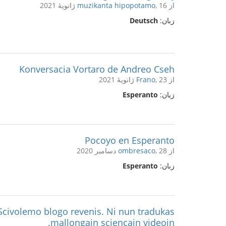
از
, 16 ژانویهٔ 2021
muzikanta hipopotamo
زبان:
Deutsch
Konversacia Vortaro de Andreo Cseh
از
, 23 ژانویهٔ 2021
Frano
زبان:
Esperanto
Pocoyo en Esperanto
از
, 28 دسامبر 2020
ombresaco
زبان:
Esperanto
 Scivolemo blogo revenis. Ni nun tradukas
mallongajn sciencajn videojn.