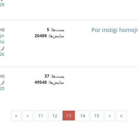
28 دسامبر 020
Por instigi homoj
پست‌ها:
5
(eo)
نمایش‌ها:
20488
ojn
to!
از
26 دسامبر 020
پست‌ها:
37
(en)
نمایش‌ها:
49548
از alighozali
20 دسامبر 020
13
«
<
11
12
14
15
>
»