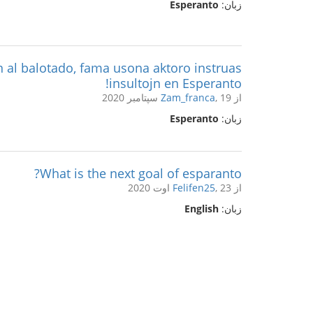
زبان:
Esperanto
n al balotado, fama usona aktoro instruas
insultojn en Esperanto!
از
, 19 سپتامبر 2020
Zam_franca
زبان:
Esperanto
What is the next goal of esparanto?
از
, 23 اوت 2020
Felifen25
زبان:
English