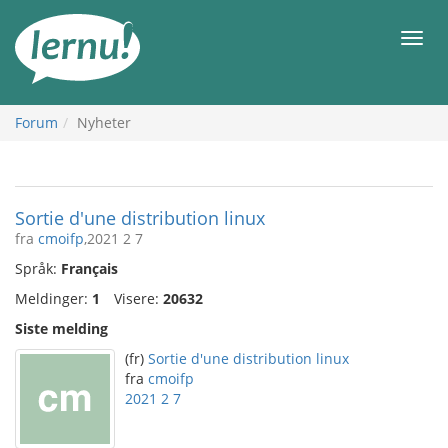
Til
innholdet
Meny
Forum
Nyheter
Sortie d'une distribution linux
fra
cmoifp
,2021 2 7
Språk:
Français
Meldinger:
1
Visere:
20632
Siste melding
(fr)
Sortie d'une distribution linux
fra
cmoifp
2021 2 7