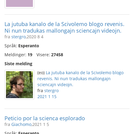
La jutuba kanalo de la Scivolemo blogo revenis.
Ni nun tradukas mallongajn sciencajn videojn.
fra
stergro
,2020 8 4
Språk:
Esperanto
Meldinger:
19
Visere:
27458
Siste melding
(eo)
La jutuba kanalo de la Scivolemo blogo
revenis. Ni nun tradukas mallongajn
sciencajn videojn.
fra
stergro
2021 1 15
Peticio por la scienca esplorado
fra
Giachomo
,2021 1 5
Språk:
Esperanto