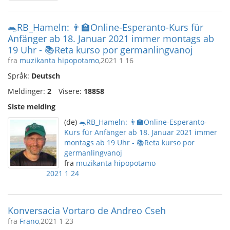
🐀RB_Hameln: 👨‍🏫Online-Esperanto-Kurs für
Anfänger ab 18. Januar 2021 immer montags ab
19 Uhr - 📚Reta kurso por germanlingvanoj
fra
muzikanta hipopotamo
,2021 1 16
Språk:
Deutsch
Meldinger:
2
Visere:
18858
Siste melding
(de)
🐀RB_Hameln: 👨‍🏫Online-Esperanto-
Kurs für Anfänger ab 18. Januar 2021 immer
montags ab 19 Uhr - 📚Reta kurso por
germanlingvanoj
fra
muzikanta hipopotamo
2021 1 24
Konversacia Vortaro de Andreo Cseh
fra
Frano
,2021 1 23