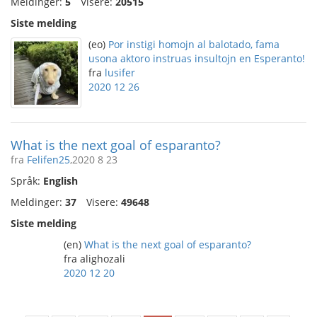
Meldinger:
5
Visere:
20515
Siste melding
(eo)
Por instigi homojn al balotado, fama
usona aktoro instruas insultojn en Esperanto!
fra
lusifer
2020 12 26
What is the next goal of esparanto?
fra
Felifen25
,2020 8 23
Språk:
English
Meldinger:
37
Visere:
49648
Siste melding
(en)
What is the next goal of esparanto?
fra alighozali
2020 12 20