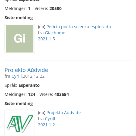
Meldinger:
1
Visere:
20580
Siste melding
(eo)
Peticio por la scienca esplorado
fra
Giachomo
2021 1 5
Projekto Aŭdvide
fra
Cyrill
,2012 12 22
Språk:
Esperanto
Meldinger:
124
Visere:
403554
Siste melding
(eo)
Projekto Aŭdvide
fra
Cyrill
2021 1 2