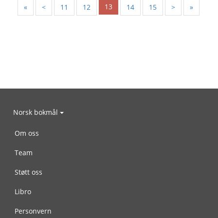
13
«
<
11
12
14
15
>
»
Norsk bokmål
Om oss
Team
Støtt oss
Libro
Personvern