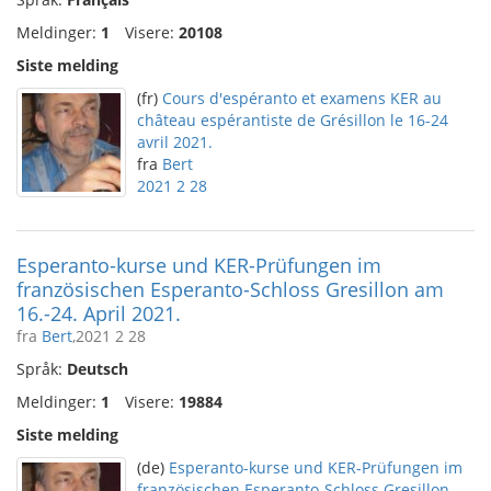
Meldinger:
1
Visere:
20108
Siste melding
(fr)
Cours d'espéranto et examens KER au
château espérantiste de Grésillon le 16-24
avril 2021.
fra
Bert
2021 2 28
Esperanto-kurse und KER-Prüfungen im
französischen Esperanto-Schloss Gresillon am
16.-24. April 2021.
fra
Bert
,2021 2 28
Språk:
Deutsch
Meldinger:
1
Visere:
19884
Siste melding
(de)
Esperanto-kurse und KER-Prüfungen im
französischen Esperanto-Schloss Gresillon