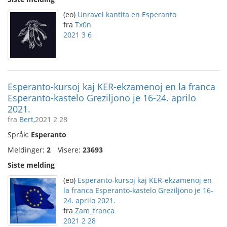
(eo)
Unravel kantita en Esperanto
fra
Tx0n
2021 3 6
Esperanto-kursoj kaj KER-ekzamenoj en la franca
Esperanto-kastelo Greziljono je 16-24. aprilo
2021.
fra
Bert
,2021 2 28
Språk:
Esperanto
Meldinger:
2
Visere:
23693
Siste melding
(eo)
Esperanto-kursoj kaj KER-ekzamenoj en
la franca Esperanto-kastelo Greziljono je 16-
24. aprilo 2021.
fra
Zam_franca
2021 2 28