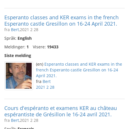
Esperanto classes and KER exams in the french
Esperanto castle Gresillon on 16-24 April 2021.
fra
Bert
,2021 2 28
Språk:
English
Meldinger:
1
Visere:
19433
Siste melding
(en)
Esperanto classes and KER exams in the
french Esperanto castle Gresillon on 16-24
April 2021.
fra
Bert
2021 2 28
Cours d'espéranto et examens KER au château
espérantiste de Grésillon le 16-24 avril 2021.
fra
Bert
,2021 2 28
Språk:
Français