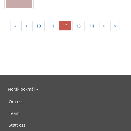
12
«
<
10
11
13
14
>
»
Norsk bokmål
Om oss
Team
Støtt oss