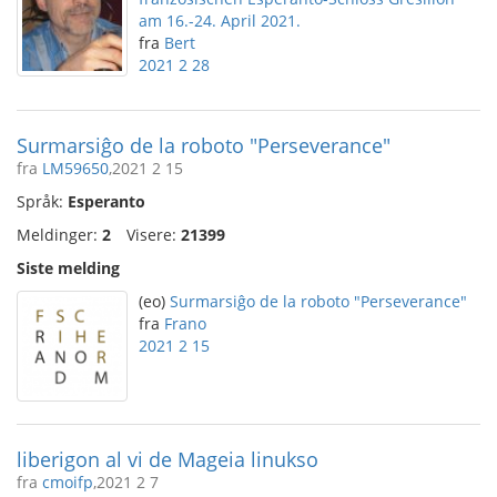
am 16.-24. April 2021.
fra
Bert
2021 2 28
Surmarsiĝo de la roboto "Perseverance"
fra
LM59650
,2021 2 15
Språk:
Esperanto
Meldinger:
2
Visere:
21399
Siste melding
(eo)
Surmarsiĝo de la roboto "Perseverance"
fra
Frano
2021 2 15
liberigon al vi de Mageia linukso
fra
cmoifp
,2021 2 7