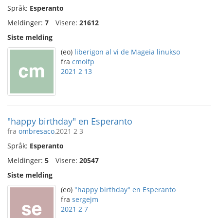
Språk:
Esperanto
Meldinger:
7
Visere:
21612
Siste melding
(eo)
liberigon al vi de Mageia linukso
fra
cmoifp
2021 2 13
"happy birthday" en Esperanto
fra
ombresaco
,2021 2 3
Språk:
Esperanto
Meldinger:
5
Visere:
20547
Siste melding
(eo)
"happy birthday" en Esperanto
fra
sergejm
2021 2 7