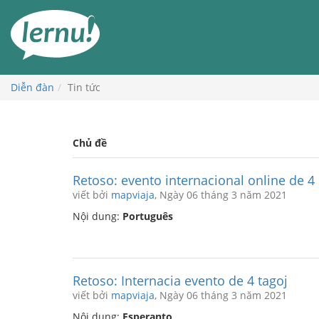
Đi
đến
phần
nội
dung
Diễn đàn
Tin tức
Chủ đề
Retoso: evento internacional online de 4
viết bởi
mapviaja
, Ngày 06 tháng 3 năm 2021
Nội dung:
Português
Retoso: Internacia evento de 4 tagoj
viết bởi
mapviaja
, Ngày 06 tháng 3 năm 2021
Nội dung:
Esperanto