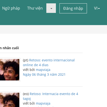
Ngữ pháp
Thư viện
VI
Đăng nhập
in nhắn cuối
(pt)
Retoso: evento internacional
online de 4 dias
viết bởi
mapviaja
Ngày 06 tháng 3 năm 2021
(eo)
Retoso: Internacia evento de 4
tagoj
viết bởi
mapviaja