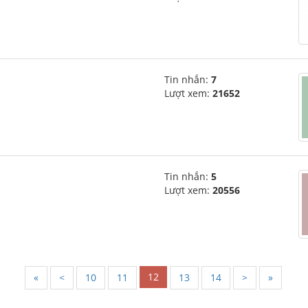
Tin nhắn:
7
Lượt xem:
21652
Tin nhắn:
5
Lượt xem:
20556
12
«
<
10
11
13
14
>
»