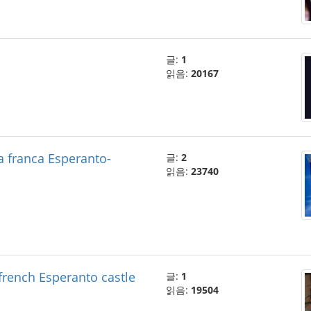
글:
1
읽음:
20167
a franca Esperanto-
글:
2
읽음:
23740
french Esperanto castle
글:
1
읽음:
19504