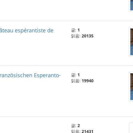
âteau espérantiste de
글:
1
읽음:
20135
ranzösischen Esperanto-
글:
1
읽음:
19940
글:
2
읽음:
21431