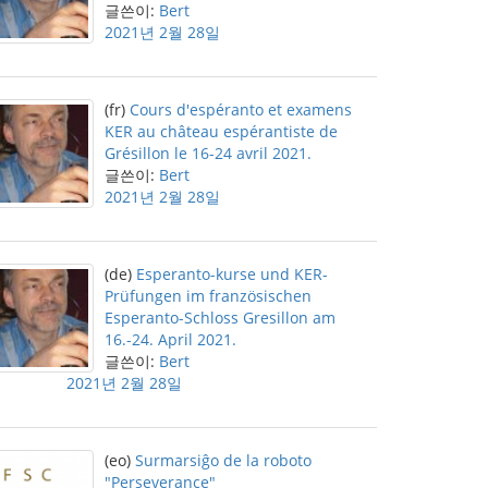
글쓴이:
Bert
2021년 2월 28일
(fr)
Cours d'espéranto et examens
KER au château espérantiste de
Grésillon le 16-24 avril 2021.
글쓴이:
Bert
2021년 2월 28일
(de)
Esperanto-kurse und KER-
Prüfungen im französischen
Esperanto-Schloss Gresillon am
16.-24. April 2021.
글쓴이:
Bert
2021년 2월 28일
(eo)
Surmarsiĝo de la roboto
"Perseverance"