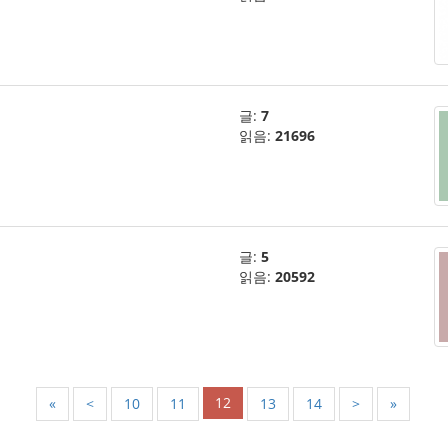
글:
7
읽음:
21696
글:
5
읽음:
20592
12
«
<
10
11
13
14
>
»