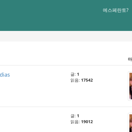
에스페란토?
마
 dias
글:
1
읽음:
17542
글:
1
읽음:
19012