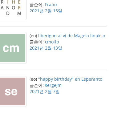
글쓴이:
Frano
2021년 2월 15일
(eo)
liberigon al vi de Mageia linukso
글쓴이:
cmoifp
2021년 2월 13일
(eo)
"happy birthday" en Esperanto
글쓴이:
sergejm
2021년 2월 7일