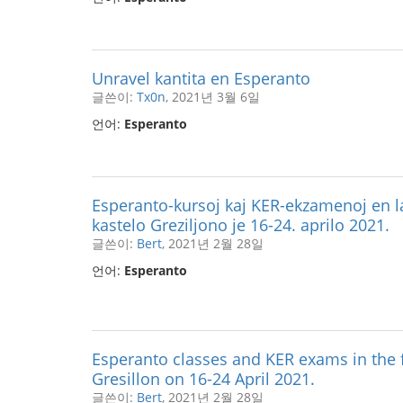
Unravel kantita en Esperanto
글쓴이:
Tx0n
, 2021년 3월 6일
언어:
Esperanto
Esperanto-kursoj kaj KER-ekzamenoj en l
kastelo Greziljono je 16-24. aprilo 2021.
글쓴이:
Bert
, 2021년 2월 28일
언어:
Esperanto
Esperanto classes and KER exams in the 
Gresillon on 16-24 April 2021.
글쓴이:
Bert
, 2021년 2월 28일