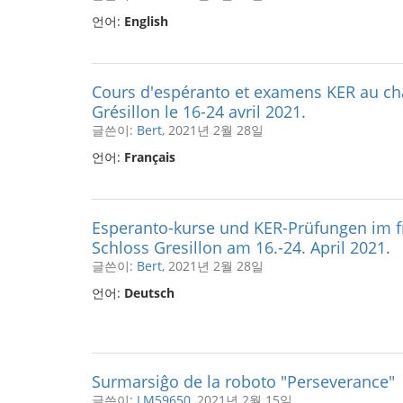
언어:
English
Cours d'espéranto et examens KER au ch
Grésillon le 16-24 avril 2021.
글쓴이:
Bert
, 2021년 2월 28일
언어:
Français
Esperanto-kurse und KER-Prüfungen im f
Schloss Gresillon am 16.-24. April 2021.
글쓴이:
Bert
, 2021년 2월 28일
언어:
Deutsch
Surmarsiĝo de la roboto "Perseverance"
글쓴이:
LM59650
, 2021년 2월 15일