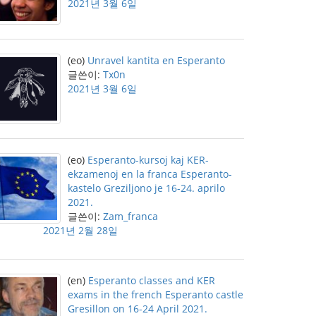
2021년 3월 6일
(eo)
Unravel kantita en Esperanto
글쓴이:
Tx0n
2021년 3월 6일
(eo)
Esperanto-kursoj kaj KER-
ekzamenoj en la franca Esperanto-
kastelo Greziljono je 16-24. aprilo
2021.
글쓴이:
Zam_franca
2021년 2월 28일
(en)
Esperanto classes and KER
exams in the french Esperanto castle
Gresillon on 16-24 April 2021.