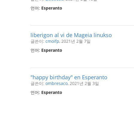
언어:
Esperanto
liberigon al vi de Mageia linukso
글쓴이:
cmoifp
, 2021년 2월 7일
언어:
Esperanto
"happy birthday" en Esperanto
글쓴이:
ombresaco
, 2021년 2월 3일
언어:
Esperanto