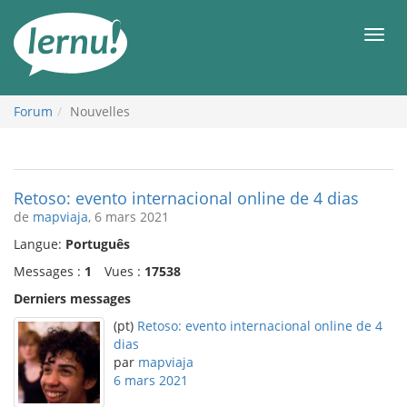
Aller
au
Men
contenu
Forum
Nouvelles
Retoso: evento internacional online de 4 dias
de
mapviaja
, 6 mars 2021
Langue:
Português
Messages :
1
Vues :
17538
Derniers messages
(pt)
Retoso: evento internacional online de 4
dias
par
mapviaja
6 mars 2021