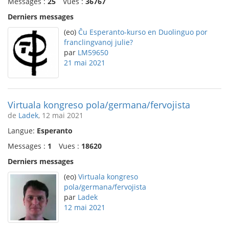
Messages :
25
Vues :
36767
Derniers messages
(eo)
Ĉu Esperanto-kurso en Duolinguo por
franclingvanoj julie?
par
LM59650
21 mai 2021
Virtuala kongreso pola/germana/fervojista
de
Ladek
, 12 mai 2021
Langue:
Esperanto
Messages :
1
Vues :
18620
Derniers messages
(eo)
Virtuala kongreso
pola/germana/fervojista
par
Ladek
12 mai 2021