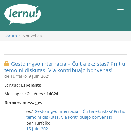
Aller
au
Men
contenu
Forum
Nouvelles
Gestolingvo internacia – Ĉu tia ekzistas? Pri tiu
temo ni diskutas. Via kontribuaĵo bonvenas!
de Turfalko, 9 juin 2021
Langue:
Esperanto
Messages :
2
Vues :
14624
Derniers messages
(eo)
Gestolingvo internacia – Ĉu tia ekzistas? Pri tiu
temo ni diskutas. Via kontribuaĵo bonvenas!
par Turfalko
15 juin 2021