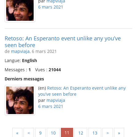
par
mapviaja
6 mars 2021
Retoso: An Esperanto event unlike any you’ve
seen before
de
mapviaja
, 6 mars 2021
Langue:
English
Messages :
1
Vues :
21044
Derniers messages
(en)
Retoso: An Esperanto event unlike any
you’ve seen before
par
mapviaja
6 mars 2021
11
«
<
9
10
12
13
>
»