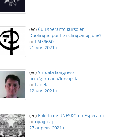
(eo)
Ĉu Esperanto-kurso en
Duolinguo por franclingvanoj julie?
от
LM59650
21 мая 2021 г.
(eo)
Virtuala kongreso
pola/germana/fervojista
от
Ladek
12 мая 2021 г.
(eo)
Enketo de UNESKO en Esperanto
от
opajpoaj
27 апреля 2021 г.