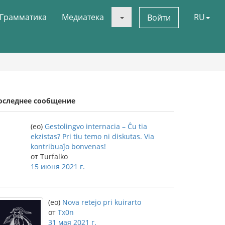
Грамматика
Медиатека
RU
Войти
оследнее сообщение
(eo)
Gestolingvo internacia – Ĉu tia
ekzistas? Pri tiu temo ni diskutas. Via
kontribuaĵo bonvenas!
от Turfalko
15 июня 2021 г.
(eo)
Nova retejo pri kuirarto
от
Tx0n
31 мая 2021 г.