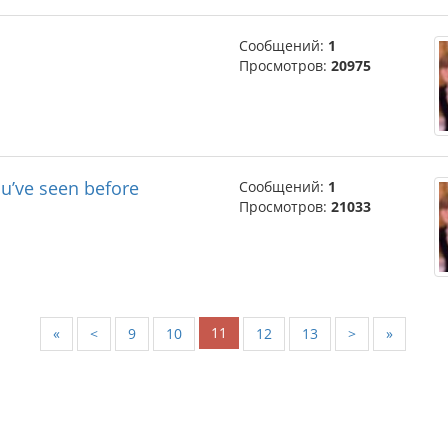
Сообщений:
1
Просмотров:
20975
ou’ve seen before
Сообщений:
1
Просмотров:
21033
11
«
<
9
10
12
13
>
»