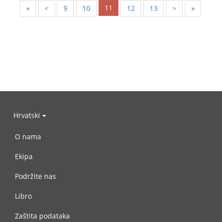
11
«
<
9
10
12
13
>
»
Hrvatski
O nama
Ekipa
Podržite nas
Libro
Zaštita podataka