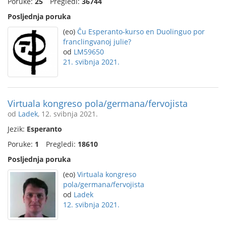
Poruke:
25
Pregledi:
36744
Posljednja poruka
(eo)
Ĉu Esperanto-kurso en Duolinguo por
franclingvanoj julie?
od
LM59650
21. svibnja 2021.
Virtuala kongreso pola/germana/fervojista
od
Ladek
, 12. svibnja 2021.
Jezik:
Esperanto
Poruke:
1
Pregledi:
18610
Posljednja poruka
(eo)
Virtuala kongreso
pola/germana/fervojista
od
Ladek
12. svibnja 2021.