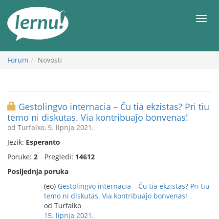
Sadržaj
Meni
Forum
Novosti
Gestolingvo internacia – Ĉu tia ekzistas? Pri tiu
temo ni diskutas. Via kontribuaĵo bonvenas!
od Turfalko, 9. lipnja 2021.
Jezik:
Esperanto
Poruke:
2
Pregledi:
14612
Posljednja poruka
(eo)
Gestolingvo internacia – Ĉu tia ekzistas? Pri tiu
temo ni diskutas. Via kontribuaĵo bonvenas!
od Turfalko
15. lipnja 2021.