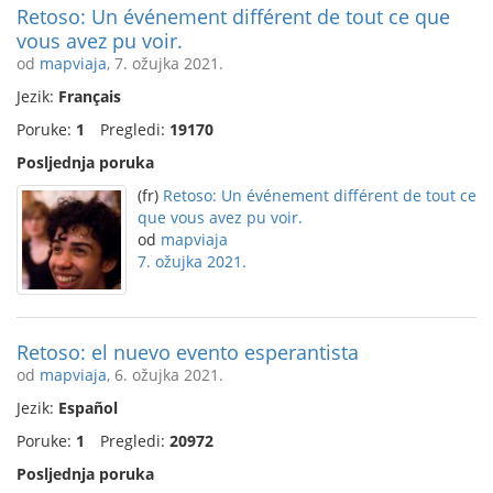
Retoso: Un événement différent de tout ce que
vous avez pu voir.
od
mapviaja
, 7. ožujka 2021.
Jezik:
Français
Poruke:
1
Pregledi:
19170
Posljednja poruka
(fr)
Retoso: Un événement différent de tout ce
que vous avez pu voir.
od
mapviaja
7. ožujka 2021.
Retoso: el nuevo evento esperantista
od
mapviaja
, 6. ožujka 2021.
Jezik:
Español
Poruke:
1
Pregledi:
20972
Posljednja poruka