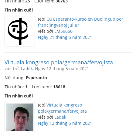
Tin nhắn:
25
Lượt xem:
36763
Tin nhắn cuối
(eo)
Ĉu Esperanto-kurso en Duolinguo por
franclingvanoj julie?
viết bởi
LM59650
Ngày 21 tháng 5 năm 2021
Virtuala kongreso pola/germana/fervojista
viết bởi
Ladek
, Ngày 12 tháng 5 năm 2021
Nội dung:
Esperanto
Tin nhắn:
1
Lượt xem:
18618
Tin nhắn cuối
(eo)
Virtuala kongreso
pola/germana/fervojista
viết bởi
Ladek
Ngày 12 tháng 5 năm 2021