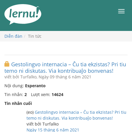
Đi
đến
Men
phần
nội
dung
Diễn đàn
Tin tức
Gestolingvo internacia – Ĉu tia ekzistas? Pri tiu
temo ni diskutas. Via kontribuaĵo bonvenas!
viết bởi Turfalko, Ngày 09 tháng 6 năm 2021
Nội dung:
Esperanto
Tin nhắn:
2
Lượt xem:
14624
Tin nhắn cuối
(eo)
Gestolingvo internacia – Ĉu tia ekzistas? Pri tiu
temo ni diskutas. Via kontribuaĵo bonvenas!
viết bởi Turfalko
Ngày 15 tháng 6 năm 2021