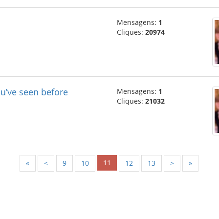
Mensagens:
1
Cliques:
20974
ou’ve seen before
Mensagens:
1
Cliques:
21032
11
«
<
9
10
12
13
>
»