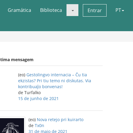
Gramática
Biblioteca
PT
Entrar
ltima mensagem
(eo)
Gestolingvo internacia – Ĉu tia
ekzistas? Pri tiu temo ni diskutas. Via
kontribuaĵo bonvenas!
de Turfalko
15 de junho de 2021
(eo)
Nova retejo pri kuirarto
de
Tx0n
31 de maio de 2021