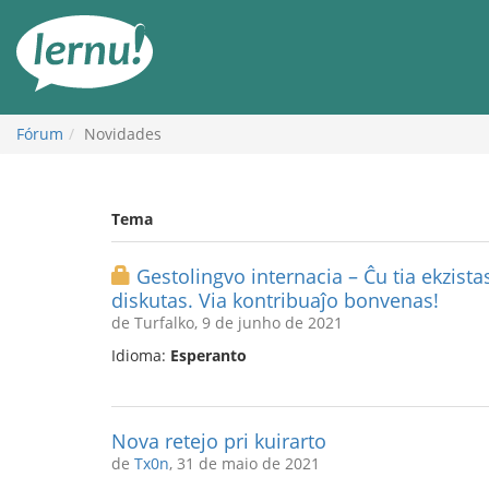
Ir
ao
conteúdo
Fórum
Novidades
Tema
Gestolingvo internacia – Ĉu tia ekzistas
diskutas. Via kontribuaĵo bonvenas!
de Turfalko, 9 de junho de 2021
Idioma:
Esperanto
Nova retejo pri kuirarto
de
Tx0n
, 31 de maio de 2021