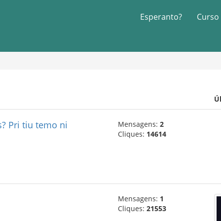
Esperanto?
Curso
Ú
? Pri tiu temo ni
Mensagens:
2
Cliques:
14614
Mensagens:
1
Cliques:
21553