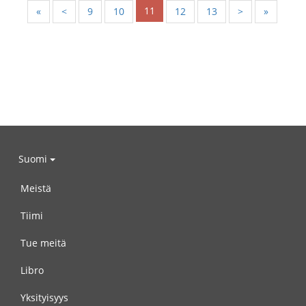
11
«
<
9
10
12
13
>
»
Suomi
Meistä
Tiimi
Tue meitä
Libro
Yksityisyys