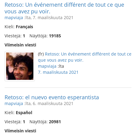
Retoso: Un événement différent de tout ce que
vous avez pu voir.
mapviaja
:lta, 7. maaliskuuta 2021
Kieli:
Français
Viestejä:
1
Näyttöjä:
19185
Viimeisin viesti
(fr)
Retoso: Un événement différent de tout ce
que vous avez pu voir.
mapviaja
:lta
7. maaliskuuta 2021
Retoso: el nuevo evento esperantista
mapviaja
:lta, 6. maaliskuuta 2021
Kieli:
Español
Viestejä:
1
Näyttöjä:
20981
Viimeisin viesti