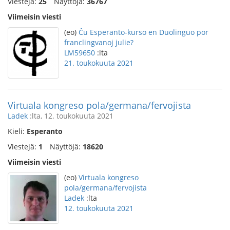
Viestejä:
25
Näyttöjä:
36767
Viimeisin viesti
(eo)
Ĉu Esperanto-kurso en Duolinguo por
franclingvanoj julie?
LM59650
:lta
21. toukokuuta 2021
Virtuala kongreso pola/germana/fervojista
Ladek
:lta, 12. toukokuuta 2021
Kieli:
Esperanto
Viestejä:
1
Näyttöjä:
18620
Viimeisin viesti
(eo)
Virtuala kongreso
pola/germana/fervojista
Ladek
:lta
12. toukokuuta 2021