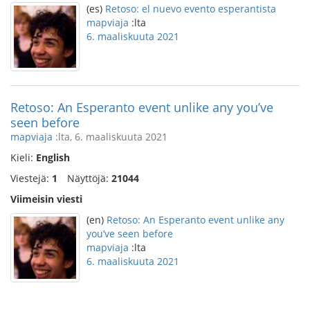
(es)
Retoso: el nuevo evento esperantista
mapviaja
:lta
6. maaliskuuta 2021
Retoso: An Esperanto event unlike any you’ve
seen before
mapviaja
:lta, 6. maaliskuuta 2021
Kieli:
English
Viestejä:
1
Näyttöjä:
21044
Viimeisin viesti
(en)
Retoso: An Esperanto event unlike any
you’ve seen before
mapviaja
:lta
6. maaliskuuta 2021