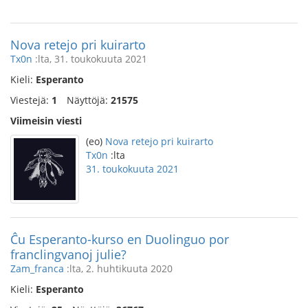
Nova retejo pri kuirarto
Tx0n
:lta, 31. toukokuuta 2021
Kieli:
Esperanto
Viestejä:
1
Näyttöjä:
21575
Viimeisin viesti
(eo)
Nova retejo pri kuirarto
Tx0n
:lta
31. toukokuuta 2021
Ĉu Esperanto-kurso en Duolinguo por
franclingvanoj julie?
Zam_franca
:lta, 2. huhtikuuta 2020
Kieli:
Esperanto