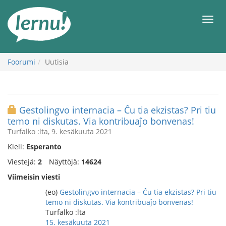
Tästä
sisältöön
Men
Foorumi
Uutisia
Gestolingvo internacia – Ĉu tia ekzistas? Pri tiu
temo ni diskutas. Via kontribuaĵo bonvenas!
Turfalko :lta, 9. kesäkuuta 2021
Kieli:
Esperanto
Viestejä:
2
Näyttöjä:
14624
Viimeisin viesti
(eo)
Gestolingvo internacia – Ĉu tia ekzistas? Pri tiu
temo ni diskutas. Via kontribuaĵo bonvenas!
Turfalko :lta
15. kesäkuuta 2021