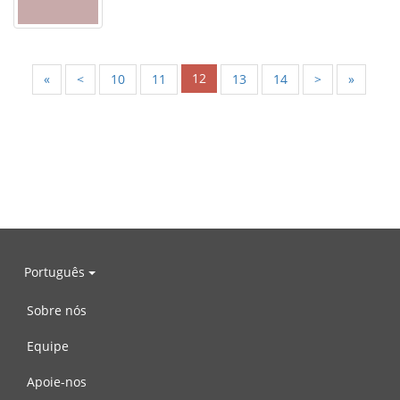
12
«
<
10
11
13
14
>
»
Português
Sobre nós
Equipe
Apoie-nos