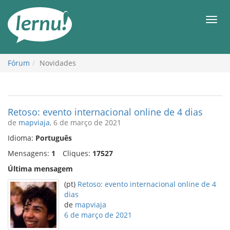
Ir
ao
Men
conteúdo
Fórum
Novidades
Retoso: evento internacional online de 4 dias
de
mapviaja
, 6 de março de 2021
Idioma:
Português
Mensagens:
1
Cliques:
17527
Última mensagem
(pt)
Retoso: evento internacional online de 4
dias
de
mapviaja
6 de março de 2021