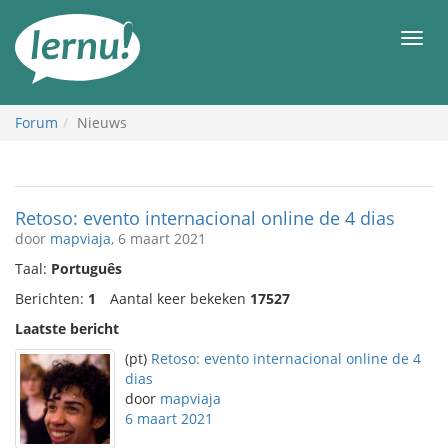
Naar
de
Men
inhoud
Forum
Nieuws
Retoso: evento internacional online de 4 dias
door
mapviaja
, 6 maart 2021
Taal:
Português
Berichten:
1
Aantal keer bekeken
17527
Laatste bericht
(pt)
Retoso: evento internacional online de 4
dias
door
mapviaja
6 maart 2021