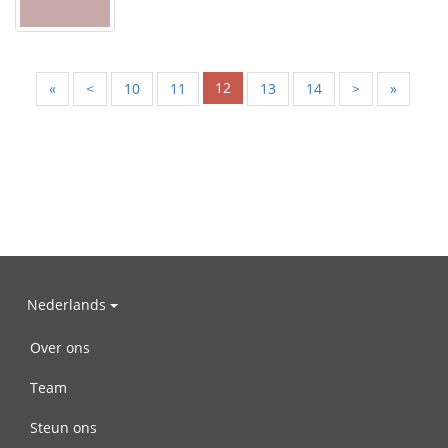
12
«
<
10
11
13
14
>
»
Nederlands
Over ons
Team
Steun ons