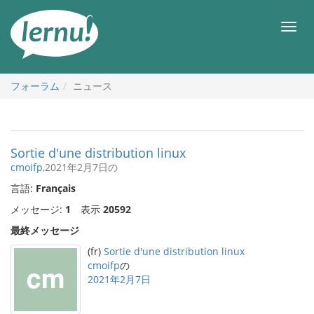
目
次
メ
へ
ニ
ュ
ー
フォーラム
ニュース
Sortie d'une distribution linux
cmoifp
,2021年2月7日の
言語:
Français
メッセージ:
1
表示
20592
最終メッセージ
(fr)
Sortie d'une distribution linux
cmoifp
の
2021年2月7日