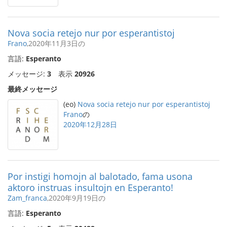
Nova socia retejo nur por esperantistoj
Frano
,2020年11月3日の
言語:
Esperanto
メッセージ:
3
表示
20926
最終メッセージ
(eo)
Nova socia retejo nur por esperantistoj
Frano
の
2020年12月28日
Por instigi homojn al balotado, fama usona
aktoro instruas insultojn en Esperanto!
Zam_franca
,2020年9月19日の
言語:
Esperanto