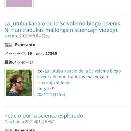
La jutuba kanalo de la Scivolemo blogo revenis.
Ni nun tradukas mallongajn sciencajn videojn.
stergro
,2020年8月4日の
言語:
Esperanto
メッセージ:
19
表示
27369
最終メッセージ
(eo)
La jutuba kanalo de la Scivolemo blogo
revenis. Ni nun tradukas mallongajn
sciencajn videojn.
stergro
の
2021年1月15日
Peticio por la scienca esplorado
Giachomo
,2021年1月5日の
言語:
Esperanto