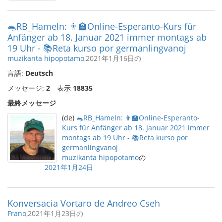
🐀RB_Hameln: 👨‍🏫Online-Esperanto-Kurs für
Anfänger ab 18. Januar 2021 immer montags ab
19 Uhr - 📚Reta kurso por germanlingvanoj
muzikanta hipopotamo
,2021年1月16日の
言語:
Deutsch
メッセージ:
2
表示
18835
最終メッセージ
(de)
🐀RB_Hameln: 👨‍🏫Online-Esperanto-
Kurs für Anfänger ab 18. Januar 2021 immer
montags ab 19 Uhr - 📚Reta kurso por
germanlingvanoj
muzikanta hipopotamo
の
2021年1月24日
Konversacia Vortaro de Andreo Cseh
Frano
,2021年1月23日の