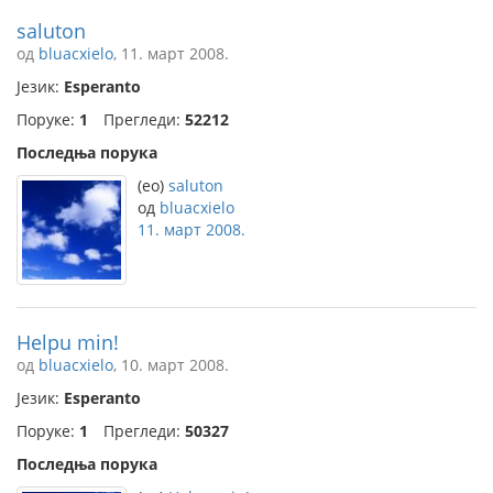
saluton
од
bluacxielo
, 11. март 2008.
Језик:
Esperanto
Поруке:
1
Прегледи:
52212
Последња порука
(eo)
saluton
од
bluacxielo
11. март 2008.
Helpu min!
од
bluacxielo
, 10. март 2008.
Језик:
Esperanto
Поруке:
1
Прегледи:
50327
Последња порука