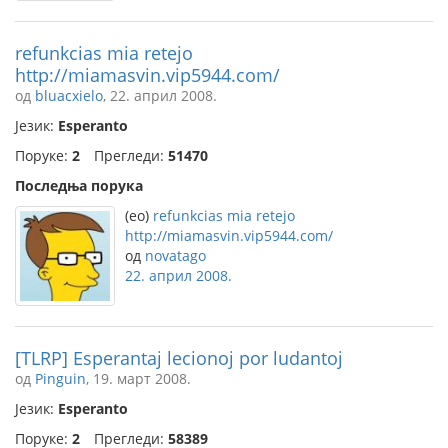
refunkcias mia retejo
http://miamasvin.vip5944.com/
од
bluacxielo
, 22. април 2008.
Језик:
Esperanto
Поруке:
2
Прегледи:
51470
Последња порука
(eo)
refunkcias mia retejo
http://miamasvin.vip5944.com/
од
novatago
22. април 2008.
[TLRP] Esperantaj lecionoj por ludantoj
од
Pinguin
, 19. март 2008.
Језик:
Esperanto
Поруке:
2
Прегледи:
58389