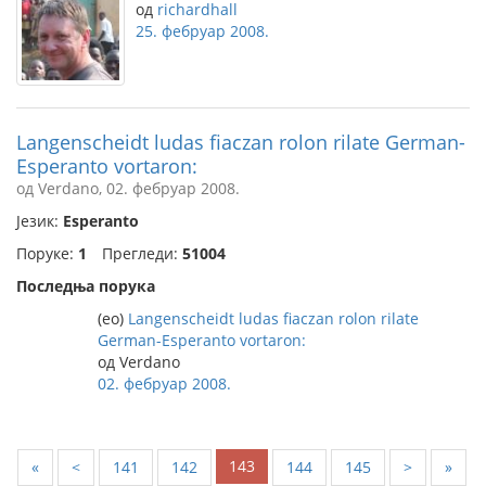
од
richardhall
25. фебруар 2008.
Langenscheidt ludas fiaczan rolon rilate German-
Esperanto vortaron:
од Verdano, 02. фебруар 2008.
Језик:
Esperanto
Поруке:
1
Прегледи:
51004
Последња порука
(eo)
Langenscheidt ludas fiaczan rolon rilate
German-Esperanto vortaron:
од Verdano
02. фебруар 2008.
143
«
<
141
142
144
145
>
»