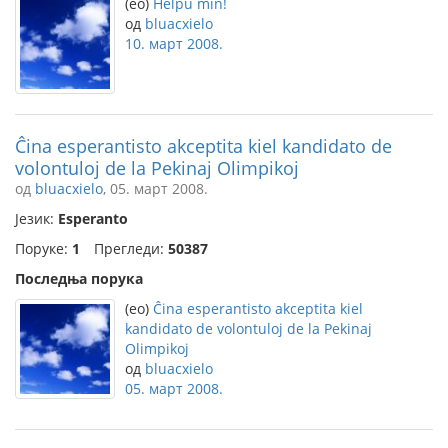
(eo)
Helpu min!
од
bluacxielo
10. март 2008.
Ĉina esperantisto akceptita kiel kandidato de
volontuloj de la Pekinaj Olimpikoj
од
bluacxielo
, 05. март 2008.
Језик:
Esperanto
Поруке:
1
Прегледи:
50387
Последња порука
(eo)
Ĉina esperantisto akceptita kiel
kandidato de volontuloj de la Pekinaj
Olimpikoj
од
bluacxielo
05. март 2008.