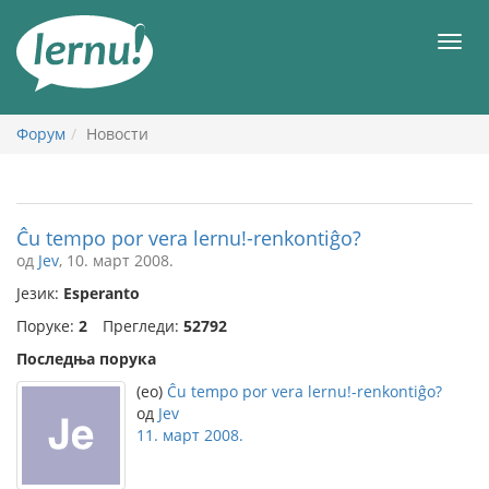
У
садржају
Мен
Форум
Новости
Ĉu tempo por vera lernu!-renkontiĝo?
од
Jev
, 10. март 2008.
Језик:
Esperanto
Поруке:
2
Прегледи:
52792
Последња порука
(eo)
Ĉu tempo por vera lernu!-renkontiĝo?
од
Jev
11. март 2008.