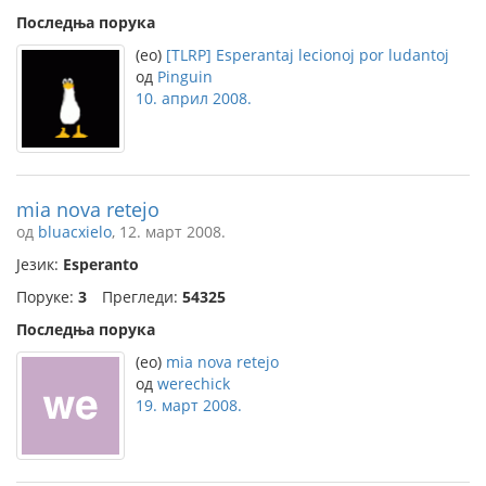
Последња порука
(eo)
[TLRP] Esperantaj lecionoj por ludantoj
од
Pinguin
10. април 2008.
mia nova retejo
од
bluacxielo
, 12. март 2008.
Језик:
Esperanto
Поруке:
3
Прегледи:
54325
Последња порука
(eo)
mia nova retejo
од
werechick
19. март 2008.