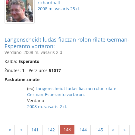
richardhall
2008 m. vasaris 25 d.
Langenscheidt ludas fiaczan rolon rilate German-
Esperanto vortaron:
Verdano, 2008 m. vasaris 2 d.
Kalba:
Esperanto
Žinutės:
1
Peržiūros
51017
Paskutinė žinutė
(eo)
Langenscheidt ludas fiaczan rolon rilate
German-Esperanto vortaron:
Verdano
2008 m. vasaris 2 d.
143
«
<
141
142
144
145
>
»