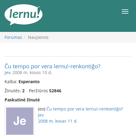
Į
turinį
Meni
Forumas
Naujienos
Ĉu tempo por vera lernu!-renkontiĝo?
Jev
, 2008 m. kovas 10 d.
Kalba:
Esperanto
Žinutės:
2
Peržiūros
52846
Paskutinė žinutė
(eo)
Ĉu tempo por vera lernu!-renkontiĝo?
Jev
2008 m. kovas 11 d.