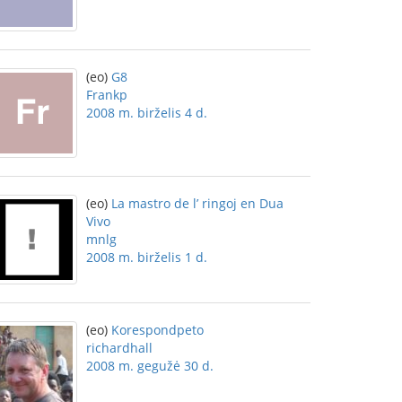
(eo)
G8
Frankp
2008 m. birželis 4 d.
(eo)
La mastro de l’ ringoj en Dua
Vivo
mnlg
2008 m. birželis 1 d.
(eo)
Korespondpeto
richardhall
2008 m. gegužė 30 d.