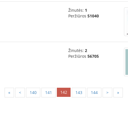
Žinutės:
1
Peržiūros
51040
Žinutės:
2
Peržiūros
56705
142
«
<
140
141
143
144
>
»