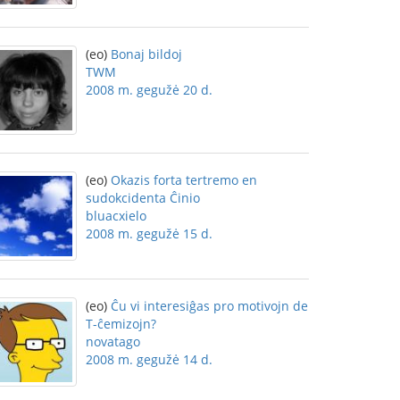
(eo)
Bonaj bildoj
TWM
2008 m. gegužė 20 d.
(eo)
Okazis forta tertremo en
sudokcidenta Ĉinio
bluacxielo
2008 m. gegužė 15 d.
(eo)
Ĉu vi interesiĝas pro motivojn de
T-ĉemizojn?
novatago
2008 m. gegužė 14 d.