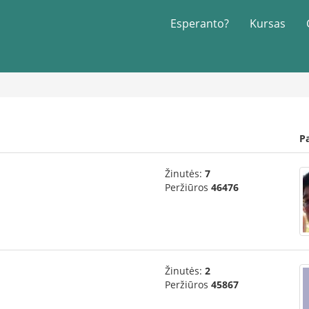
Esperanto?
Kursas
P
Žinutės:
7
Peržiūros
46476
Žinutės:
2
Peržiūros
45867