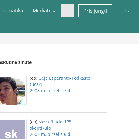
Gramatika
Mediateka
LT
Prisijungti
askutinė žinutė
(eo)
Geja Esperanto-Podkasto
tucarj
2008 m. birželis 7 d.
(eo)
Nova "Ludo_13"
skeptikulo
2008 m. birželis 6 d.