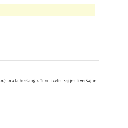
ro la horŝanĝo. Tion li celis, kaj jes li verŝajne