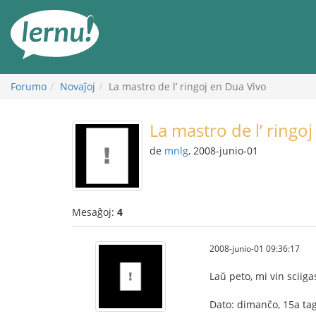
Al
la
enhavo
Forumo
Novaĵoj
La mastro de l’ ringoj en Dua Vivo
La mastro de l’ ringo
de
mnlg
, 2008-junio-01
Mesaĝoj:
4
2008-junio-01 09:36:17
Laŭ peto, mi vin sciiga
Dato: dimanĉo, 15a tag