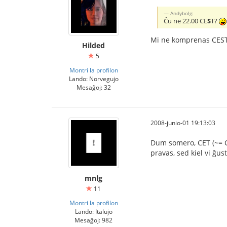
Andybolg:
Ĉu ne 22.00 CE
S
T?
Mi ne komprenas CEST,
Hilded
5
Montri la profilon
Lando: Norvegujo
Mesaĝoj: 32
2008-junio-01 19:13:03
Dum somero, CET (~= Ce
pravas, sed kiel vi ĝus
mnlg
11
Montri la profilon
Lando: Italujo
Mesaĝoj: 982