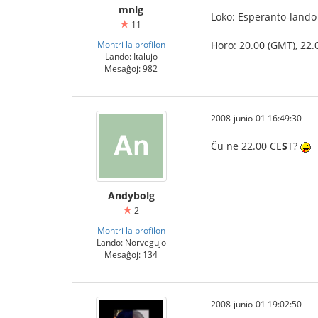
mnlg
Loko: Esperanto-lando (
11
Montri la profilon
Horo: 20.00 (GMT), 22.0
Lando: Italujo
Mesaĝoj: 982
2008-junio-01 16:49:30
Ĉu ne 22.00 CE
S
T?
Andybolg
2
Montri la profilon
Lando: Norvegujo
Mesaĝoj: 134
2008-junio-01 19:02:50