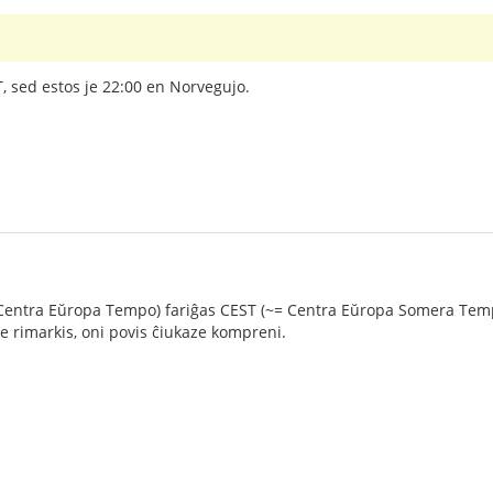
 sed estos je 22:00 en Norvegujo.
ntra Eŭropa Tempo) fariĝas CEST (~= Centra Eŭropa Somera Tempo), p
te rimarkis, oni povis ĉiukaze kompreni.