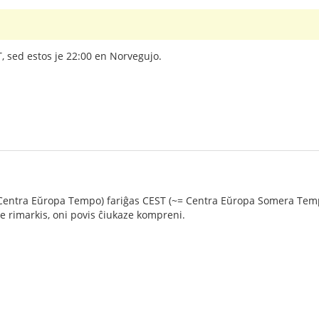
 sed estos je 22:00 en Norvegujo.
ntra Eŭropa Tempo) fariĝas CEST (~= Centra Eŭropa Somera Tempo), p
te rimarkis, oni povis ĉiukaze kompreni.