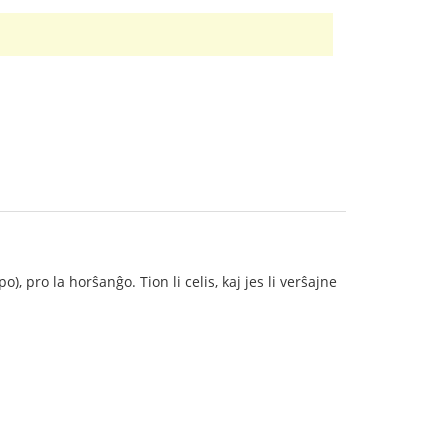
ro la horŝanĝo. Tion li celis, kaj jes li verŝajne