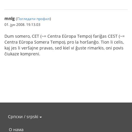
mnlg
(
Погледати профил
)
01. јун 2008. 19.13.03
Dum somero, CET (~= Centra Eŭropa Tempo) fariĝas CEST (~=
Centra Eŭropa Somera Tempo), pro la horŝanĝo. Tion li celis,
kaj jes li verŝajne pravas, sed kiel vi ĝuste rimarkis, oni povis
ĉiukaze kompreni.
Српски / srpski
О нама