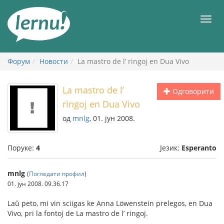
У
садржају
Мен
Форум
Новости
La mastro de l’ ringoj en Dua Vivo
La mastro de l’
Одговорити
ringoj en Dua Vivo
од
mnlg
, 01. јун 2008.
Поруке:
4
Језик:
Esperanto
mnlg
(
Погледати профил
)
01. јун 2008. 09.36.17
Laŭ peto, mi vin sciigas ke Anna Löwenstein prelegos, en Dua
Vivo, pri la fontoj de La mastro de l’ ringoj.