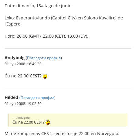
Dato: dimanĉo, 15a tago de junio.
Loko: Esperanto-lando (Capitol City) en Salono Kavaliroj de
l’Espero.
Horo: 20.00 (GMT), 22.00 (CET), 13.00 (DV).
Andybolg
(
Погледати профил
)
01. јун 2008. 16.49.30
Ĉu ne 22.00 CE
S
T?
Hilded
(
Погледати профил
)
01. јун 2008. 19.02.50
Andybolg:
Ĉu ne 22.00 CE
S
T?
Mi ne komprenas CEST, sed estos je 22:00 en Norvegujo.