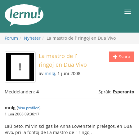
Till
sidans
Meny
innehåll
Forum
Nyheter
La mastro de l’ ringoj en Dua Vivo
La mastro de l’
Svara
ringoj en Dua Vivo
av
mnlg
, 1 juni 2008
Meddelanden:
4
Språk:
Esperanto
mnlg
(
Visa profilen
)
1 juni 2008 09:36:17
Laŭ peto, mi vin sciigas ke Anna Löwenstein prelegos, en Dua
Vivo, pri la fontoj de La mastro de l’ ringoj.