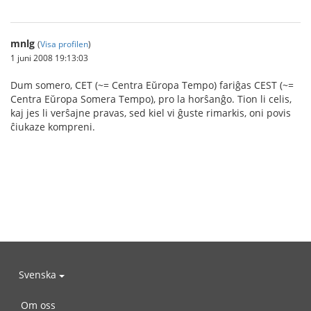
mnlg
(
Visa profilen
)
1 juni 2008 19:13:03
Dum somero, CET (~= Centra Eŭropa Tempo) fariĝas CEST (~=
Centra Eŭropa Somera Tempo), pro la horŝanĝo. Tion li celis,
kaj jes li verŝajne pravas, sed kiel vi ĝuste rimarkis, oni povis
ĉiukaze kompreni.
Svenska
Om oss