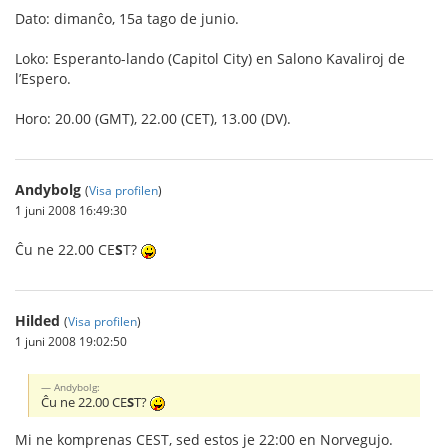
Dato: dimanĉo, 15a tago de junio.
Loko: Esperanto-lando (Capitol City) en Salono Kavaliroj de
l’Espero.
Horo: 20.00 (GMT), 22.00 (CET), 13.00 (DV).
Andybolg
(
Visa profilen
)
1 juni 2008 16:49:30
Ĉu ne 22.00 CE
S
T?
Hilded
(
Visa profilen
)
1 juni 2008 19:02:50
Andybolg:
Ĉu ne 22.00 CE
S
T?
Mi ne komprenas CEST, sed estos je 22:00 en Norvegujo.