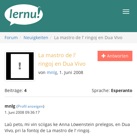
Zum
Inhalt
Men
Forum
Neuigkeiten
La mastro de l’ ringoj en Dua Vivo
La mastro de l’
Antworten
ringoj en Dua Vivo
von
mnlg
, 1. Juni 2008
Beiträge:
4
Sprache:
Esperanto
mnlg
(
Profil anzeigen
)
1. Juni 2008 09:36:17
Laŭ peto, mi vin sciigas ke Anna Löwenstein prelegos, en Dua
Vivo, pri la fontoj de La mastro de l’ ringoj.