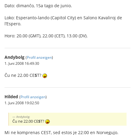
Dato: dimanĉo, 15a tago de junio.
Loko: Esperanto-lando (Capitol City) en Salono Kavaliroj de
l’Espero.
Horo: 20.00 (GMT), 22.00 (CET), 13.00 (DV).
Andybolg
(
Profil anzeigen
)
1. Juni 2008 16:49:30
Ĉu ne 22.00 CE
S
T?
Hilded
(
Profil anzeigen
)
1. Juni 2008 19:02:50
Andybolg:
Ĉu ne 22.00 CE
S
T?
Mi ne komprenas CEST, sed estos je 22:00 en Norvegujo.