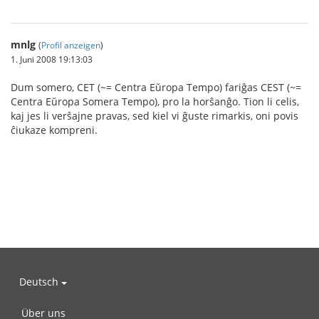
mnlg
(
Profil anzeigen
)
1. Juni 2008 19:13:03
Dum somero, CET (~= Centra Eŭropa Tempo) fariĝas CEST (~=
Centra Eŭropa Somera Tempo), pro la horŝanĝo. Tion li celis,
kaj jes li verŝajne pravas, sed kiel vi ĝuste rimarkis, oni povis
ĉiukaze kompreni.
Deutsch
Über uns