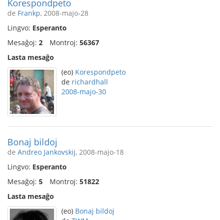
Korespondpeto
de
Frankp
, 2008-majo-28
Lingvo:
Esperanto
Mesaĝoj:
2
Montroj:
56367
Lasta mesaĝo
(eo)
Korespondpeto
de
richardhall
2008-majo-30
Bonaj bildoj
de
Andreo Jankovskij
, 2008-majo-18
Lingvo:
Esperanto
Mesaĝoj:
5
Montroj:
51822
Lasta mesaĝo
(eo)
Bonaj bildoj