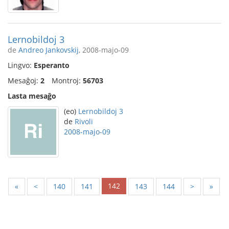
Lernobildoj 3
de
Andreo Jankovskij
, 2008-majo-09
Lingvo:
Esperanto
Mesaĝoj:
2
Montroj:
56703
Lasta mesaĝo
(eo)
Lernobildoj 3
de
Rivoli
2008-majo-09
142
«
<
140
141
143
144
>
»