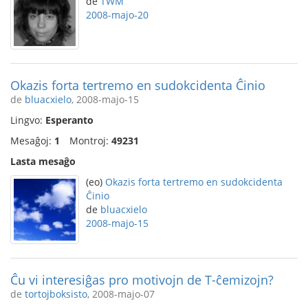
de
TWM
2008-majo-20
Okazis forta tertremo en sudokcidenta Ĉinio
de
bluacxielo
, 2008-majo-15
Lingvo:
Esperanto
Mesaĝoj:
1
Montroj:
49231
Lasta mesaĝo
(eo)
Okazis forta tertremo en sudokcidenta
Ĉinio
de
bluacxielo
2008-majo-15
Ĉu vi interesiĝas pro motivojn de T-ĉemizojn?
de
tortojboksisto
, 2008-majo-07