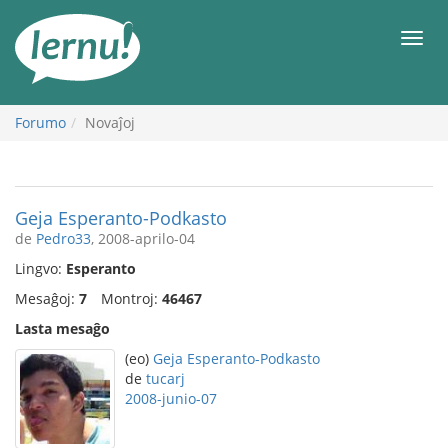
Al
la
Men
enhavo
Forumo
Novaĵoj
Geja Esperanto-Podkasto
de
Pedro33
, 2008-aprilo-04
Lingvo:
Esperanto
Mesaĝoj:
7
Montroj:
46467
Lasta mesaĝo
(eo)
Geja Esperanto-Podkasto
de
tucarj
2008-junio-07