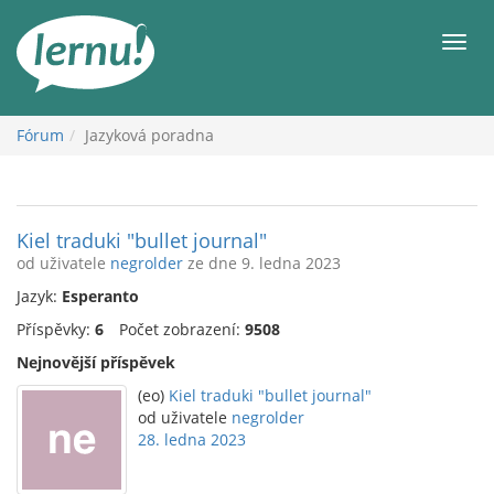
Přejít
k
Men
obsahu
Fórum
Jazyková poradna
Kiel traduki "bullet journal"
od uživatele
negrolder
ze dne 9. ledna 2023
Jazyk:
Esperanto
Příspěvky:
6
Počet zobrazení:
9508
Nejnovější příspěvek
(eo)
Kiel traduki "bullet journal"
od uživatele
negrolder
28. ledna 2023