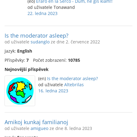
(eo)
Eraro en la Ŝerco - Dum, ne ĝis kiam!!
od uživatele Tonawand
22. ledna 2023
Is the moderator asleep?
od uživatele
sudanglo
ze dne 2. července 2022
Jazyk:
English
Příspěvky:
7
Počet zobrazení:
10785
Nejnovější příspěvek
(en)
Is the moderator asleep?
od uživatele
Altebrilas
16. ledna 2023
Amikoj kunkaj familianoj
od uživatele
amigueo
ze dne 8. ledna 2023