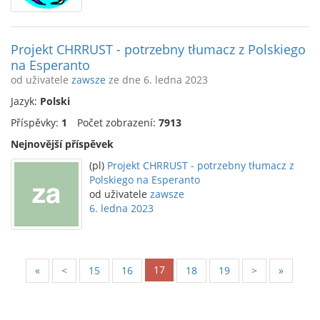
Projekt CHRRUST - potrzebny tłumacz z Polskiego
na Esperanto
od uživatele
zawsze
ze dne 6. ledna 2023
Jazyk:
Polski
Příspěvky:
1
Počet zobrazení:
7913
Nejnovější příspěvek
(pl)
Projekt CHRRUST - potrzebny tłumacz z
Polskiego na Esperanto
od uživatele
zawsze
6. ledna 2023
17
«
<
15
16
18
19
>
»