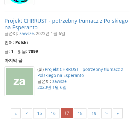
Projekt CHRRUST - potrzebny tłumacz z Polskiego
na Esperanto
글쓴이:
zawsze
, 2023년 1월 6일
언어:
Polski
글:
1
읽음:
7899
마지막 글
(pl)
Projekt CHRRUST - potrzebny tłumacz z
Polskiego na Esperanto
글쓴이:
zawsze
2023년 1월 6일
17
«
<
15
16
18
19
>
»