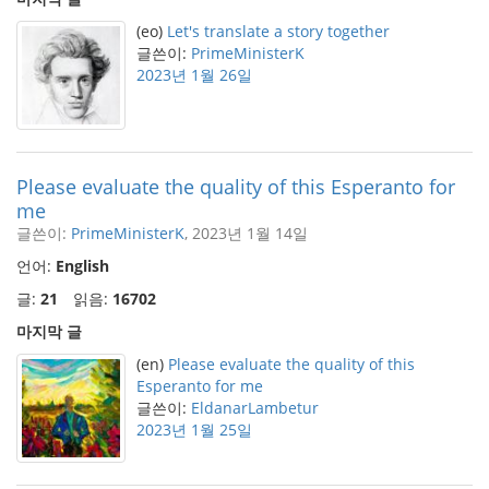
(eo)
Let's translate a story together
글쓴이:
PrimeMinisterK
2023년 1월 26일
Please evaluate the quality of this Esperanto for
me
글쓴이:
PrimeMinisterK
, 2023년 1월 14일
언어:
English
글:
21
읽음:
16702
마지막 글
(en)
Please evaluate the quality of this
Esperanto for me
글쓴이:
EldanarLambetur
2023년 1월 25일