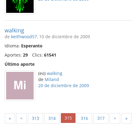
walking
de
keithwood57
, 10 de diciembre de 2009
Idioma:
Esperanto
Aportes:
29
Clics:
61541
Último aporte
(eo)
walking
de
Miland
20 de diciembre de 2009
315
«
<
313
314
316
317
>
»